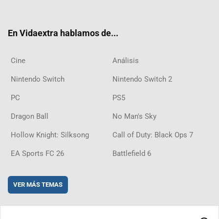
ter
ebo
ube
agra
ch
boar
ord
ok
m
d
En Vidaextra hablamos de...
Cine
Análisis
Nintendo Switch
Nintendo Switch 2
PC
PS5
Dragon Ball
No Man's Sky
Hollow Knight: Silksong
Call of Duty: Black Ops 7
EA Sports FC 26
Battlefield 6
VER MÁS TEMAS