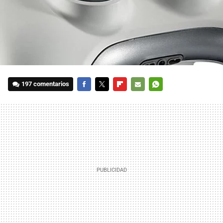
197 comentarios
FACEBOOK
TWITTER
FLIPBOARD
E-
WHATSAPP
MAIL