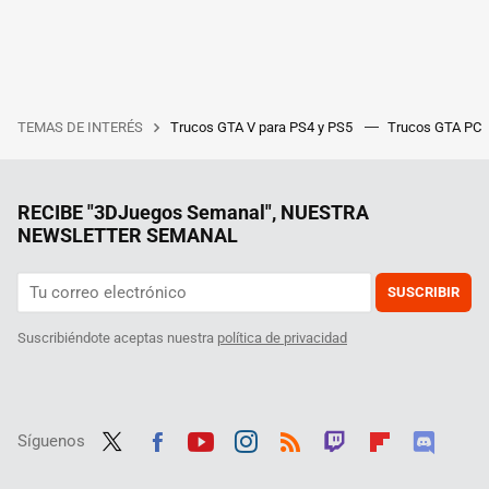
TEMAS DE INTERÉS
Trucos GTA V para PS4 y PS5
Trucos GTA PC
RECIBE "3DJuegos Semanal", NUESTRA
NEWSLETTER SEMANAL
SUSCRIBIR
Suscribiéndote aceptas nuestra
política de privacidad
Síguenos
Twit
Fac
Yout
Inst
RSS
Twit
Flip
Disc