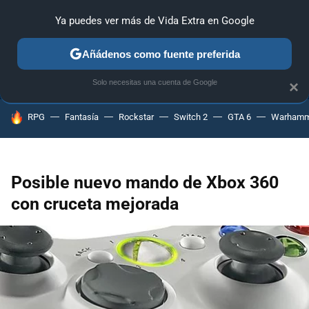
Ya puedes ver más de Vida Extra en Google
ANÁLISIS
GUÍAS Y TRUCOS
PC
SONY
NINTENDO
Añádenos como fuente preferida
Solo necesitas una cuenta de Google
×
HOY SE HABLA DE
RPG
Fantasía
Rockstar
Switch 2
GTA 6
Warhamm
Posible nuevo mando de Xbox 360
con cruceta mejorada