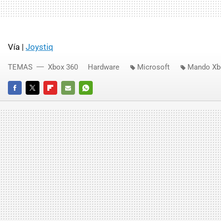
Vía |
Joystiq
TEMAS
Xbox 360
Hardware
Microsoft
Mando Xb
FACEBOOK
TWITTER
FLIPBOARD
E-
WHATSAPP
MAIL