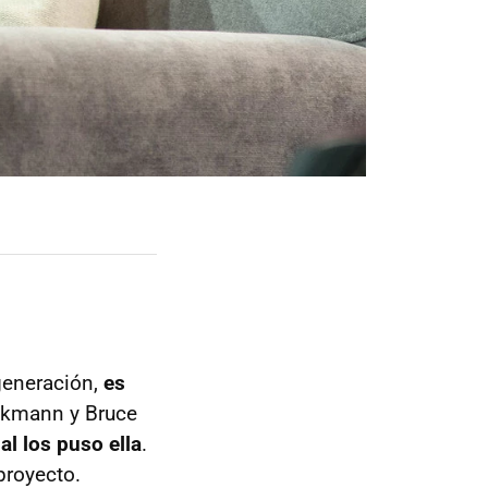
generación,
es
uckmann y Bruce
nal los puso ella
.
proyecto.