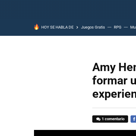
HOY SE HABLA DE
Juegos Gratis
RPG
Mun
Amy Hen
formar u
experien
1 comentario
FA