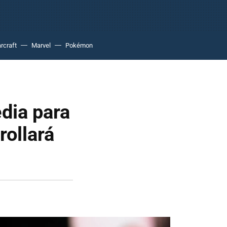
rcraft
Marvel
Pokémon
dia para
rollará