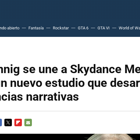
do abierto
Fantasía
Rockstar
GTA 6
GTA VI
World of Wa
nig se une a Skydance Me
n nuevo estudio que desar
cias narrativas
CEBOOK
TWITTER
FLIPBOARD
E-
MAIL