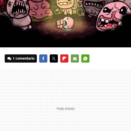
1 comentario
FACEBOOK
TWITTER
FLIPBOARD
E-
WHATSAPP
MAIL