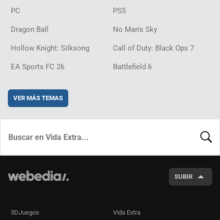
PC
PS5
Dragon Ball
No Man's Sky
Hollow Knight: Silksong
Call of Duty: Black Ops 7
EA Sports FC 26
Battlefield 6
VER MÁS TEMAS
BUSCA
SUBIR
3DJuegos
Vida Extra