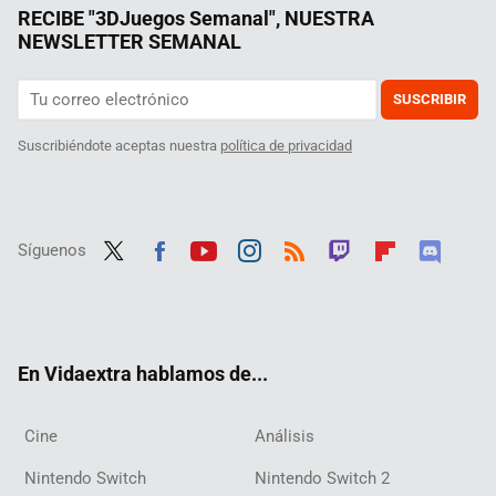
RECIBE "3DJuegos Semanal", NUESTRA
NEWSLETTER SEMANAL
SUSCRIBIR
Suscribiéndote aceptas nuestra
política de privacidad
Síguenos
Twit
Fac
Yout
Inst
RSS
Twit
Flip
Disc
ter
ebo
ube
agra
ch
boar
ord
ok
m
d
En Vidaextra hablamos de...
Cine
Análisis
Nintendo Switch
Nintendo Switch 2