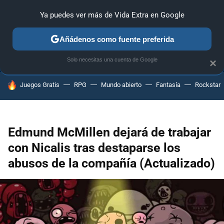
Ya puedes ver más de Vida Extra en Google
ANÁLISIS
GUÍAS Y TRUCOS
PC
SONY
NINTENDO
Añádenos como fuente preferida
Solo necesitas una cuenta de Google
×
HOY SE HABLA DE
Juegos Gratis
RPG
Mundo abierto
Fantasía
Rockstar
Edmund McMillen dejará de trabajar
con Nicalis tras destaparse los
abusos de la compañía (Actualizado)