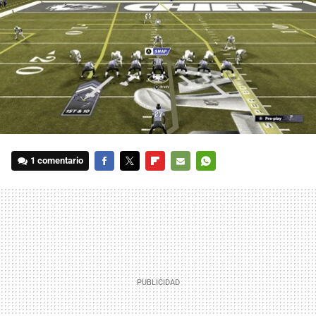
1 comentario
FACEBOOK
TWITTER
FLIPBOARD
E-
WHATSAPP
MAIL