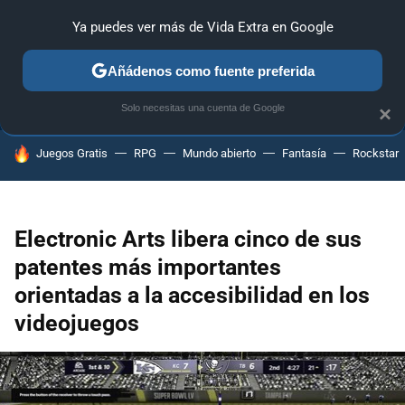
Ya puedes ver más de Vida Extra en Google
ANÁLISIS
GUÍAS Y TRUCOS
PC
SONY
NINTENDO
Añádenos como fuente preferida
Solo necesitas una cuenta de Google
×
HOY SE HABLA DE
Juegos Gratis
RPG
Mundo abierto
Fantasía
Rockstar
Electronic Arts libera cinco de sus
patentes más importantes
orientadas a la accesibilidad en los
videojuegos