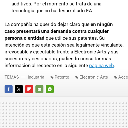
auditivos. Por el momento se trata de una
tecnología que no ha desarrollado EA.
La compañía ha querido dejar claro que
en ningún
caso presentará una demanda contra cualquier
persona o entidad
que utilice sus patentes. Su
intención es que esta cesión sea legalmente vinculante,
irrevocable y ejecutable frente a Electronic Arts y sus
sucesores y cesionarios, pudiendo consultar más
información al respecto en la siguiente
página web
.
TEMAS
Industria
Patente
Electronic Arts
Acce
FACEBOOK
TWITTER
FLIPBOARD
E-
WHATSAPP
MAIL