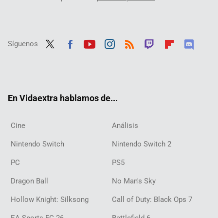
Síguenos
Twit
Fac
Yout
Inst
RSS
Twit
Flip
Disc
ter
ebo
ube
agra
ch
boar
ord
ok
m
d
En Vidaextra hablamos de...
Cine
Análisis
Nintendo Switch
Nintendo Switch 2
PC
PS5
Dragon Ball
No Man's Sky
Hollow Knight: Silksong
Call of Duty: Black Ops 7