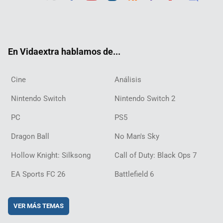
Twit
Fac
Yout
Inst
RSS
Twit
Flip
Disc
ter
ebo
ube
agra
ch
boar
ord
ok
m
d
En Vidaextra hablamos de...
Cine
Análisis
Nintendo Switch
Nintendo Switch 2
PC
PS5
Dragon Ball
No Man's Sky
Hollow Knight: Silksong
Call of Duty: Black Ops 7
EA Sports FC 26
Battlefield 6
VER MÁS TEMAS