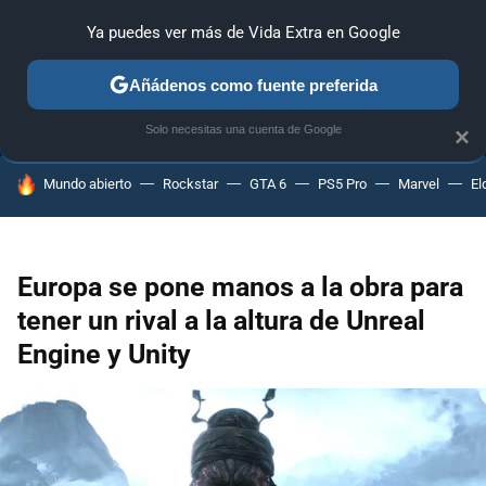
Ya puedes ver más de Vida Extra en Google
ANÁLISIS
GUÍAS Y TRUCOS
PC
SONY
NINTENDO
Añádenos como fuente preferida
Solo necesitas una cuenta de Google
×
HOY SE HABLA DE
Mundo abierto
Rockstar
GTA 6
PS5 Pro
Marvel
El
Europa se pone manos a la obra para
tener un rival a la altura de Unreal
Engine y Unity