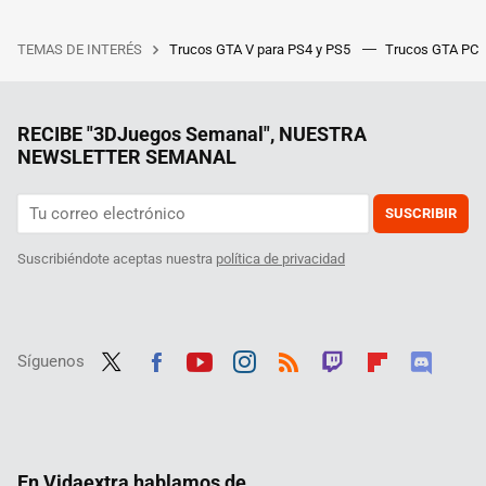
TEMAS DE INTERÉS
Trucos GTA V para PS4 y PS5
Trucos GTA PC
RECIBE "3DJuegos Semanal", NUESTRA
NEWSLETTER SEMANAL
SUSCRIBIR
Suscribiéndote aceptas nuestra
política de privacidad
Síguenos
Twit
Fac
Yout
Inst
RSS
Twit
Flip
Disc
ter
ebo
ube
agra
ch
boar
ord
ok
m
d
En Vidaextra hablamos de...