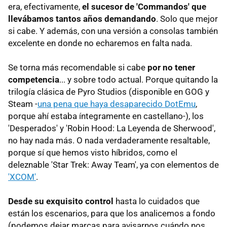
era, efectivamente,
el sucesor de 'Commandos' que
llevábamos tantos años demandando
. Solo que mejor
si cabe. Y además, con una versión a consolas también
excelente en donde no echaremos en falta nada.
Se torna más recomendable si cabe
por no tener
competencia
... y sobre todo actual. Porque quitando la
trilogía clásica de Pyro Studios (disponible en GOG y
Steam -
una pena que haya desaparecido DotEmu
,
porque ahí estaba íntegramente en castellano-), los
'Desperados' y 'Robin Hood: La Leyenda de Sherwood',
no hay nada más. O nada verdaderamente resaltable,
porque sí que hemos visto híbridos, como el
deleznable 'Star Trek: Away Team', ya con elementos de
'XCOM'
.
Desde su exquisito control
hasta lo cuidados que
están los escenarios, para que los analicemos a fondo
(podemos dejar marcas para avisarnos cuándo nos