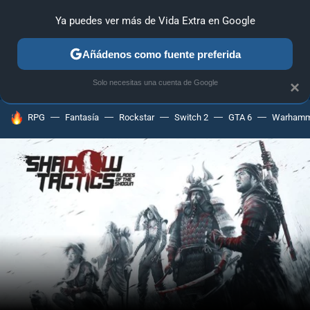
Ya puedes ver más de Vida Extra en Google
ANÁLISIS
GUÍAS Y TRUCOS
PC
SONY
NINTENDO
Añádenos como fuente preferida
Solo necesitas una cuenta de Google
×
HOY SE HABLA DE
RPG
Fantasía
Rockstar
Switch 2
GTA 6
Warhamm