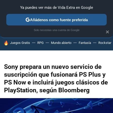
Ya puedes ver más de Vida Extra en Google
ANÁLISIS
GUÍAS Y TRUCOS
PC
SONY
NINTENDO
Añádenos como fuente preferida
Solo necesitas una cuenta de Google
×
HOY SE HABLA DE
Juegos Gratis
RPG
Mundo abierto
Fantasía
Rockstar
Sony prepara un nuevo servicio de
suscripción que fusionará PS Plus y
PS Now e incluirá juegos clásicos de
PlayStation, según Bloomberg