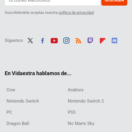
SUSCRIBIR
Suscribiéndote aceptas nuestra
política de privacidad
Síguenos
Twit
Fac
Yout
Inst
RSS
Twit
Flip
Disc
ter
ebo
ube
agra
ch
boar
ord
ok
m
d
En Vidaextra hablamos de...
Cine
Análisis
Nintendo Switch
Nintendo Switch 2
PC
PS5
Dragon Ball
No Man's Sky