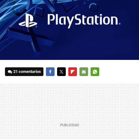
21 comentarios
FACEBOOK
TWITTER
FLIPBOARD
E-
WHATSAPP
MAIL