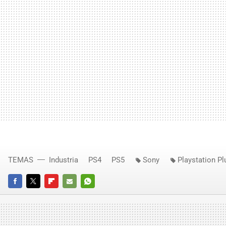
TEMAS
Industria
PS4
PS5
Sony
Playstation Pl
FACEBOOK
TWITTER
FLIPBOARD
E-
WHATSAPP
MAIL