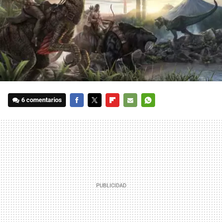
6 comentarios
FACEBOOK
TWITTER
FLIPBOARD
E-
WHATSAPP
MAIL