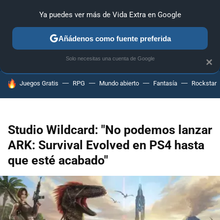
Ya puedes ver más de Vida Extra en Google
ANÁLISIS
GUÍAS Y TRUCOS
PC
SONY
NINTENDO
Añádenos como fuente preferida
Solo necesitas una cuenta de Google
×
HOY SE HABLA DE
Juegos Gratis
RPG
Mundo abierto
Fantasía
Rockstar
Studio Wildcard: "No podemos lanzar
ARK: Survival Evolved en PS4 hasta
que esté acabado"