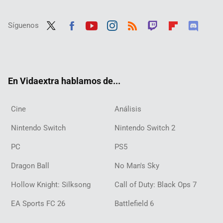
Síguenos
Twit
Fac
Yout
Inst
RSS
Twit
Flip
Disc
ter
ebo
ube
agra
ch
boar
ord
ok
m
d
En Vidaextra hablamos de...
Cine
Análisis
Nintendo Switch
Nintendo Switch 2
PC
PS5
Dragon Ball
No Man's Sky
Hollow Knight: Silksong
Call of Duty: Black Ops 7
EA Sports FC 26
Battlefield 6