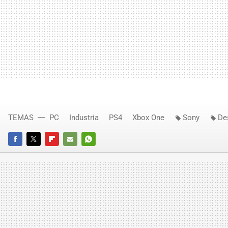
TEMAS
PC
Industria
PS4
Xbox One
Sony
De
FACEBOOK
TWITTER
FLIPBOARD
E-
WHATSAPP
MAIL