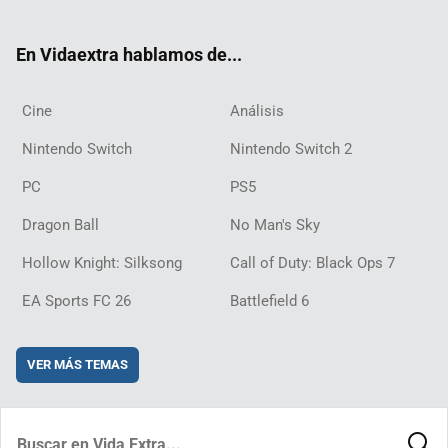
ter
ebo
ube
agra
ch
boar
ord
ok
m
d
En Vidaextra hablamos de...
Cine
Análisis
Nintendo Switch
Nintendo Switch 2
PC
PS5
Dragon Ball
No Man's Sky
Hollow Knight: Silksong
Call of Duty: Black Ops 7
EA Sports FC 26
Battlefield 6
VER MÁS TEMAS