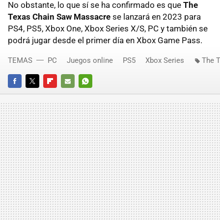
No obstante, lo que sí se ha confirmado es que
The
Texas Chain Saw Massacre
se lanzará en 2023 para
PS4, PS5, Xbox One, Xbox Series X/S, PC y también se
podrá jugar desde el primer día en Xbox Game Pass.
TEMAS
PC
Juegos online
PS5
Xbox Series
The 
FACEBOOK
TWITTER
FLIPBOARD
E-
WHATSAPP
MAIL