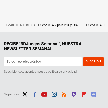
TEMAS DE INTERÉS
Trucos GTA V para PS4 y PS5
Trucos GTA PC
RECIBE "3DJuegos Semanal", NUESTRA
NEWSLETTER SEMANAL
SUSCRIBIR
Suscribiéndote aceptas nuestra
política de privacidad
Síguenos
Twit
Fac
Yout
Inst
RSS
Twit
Flip
Disc