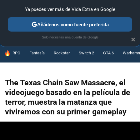
Ya puedes ver más de Vida Extra en Google
ANÁLISIS
GUÍAS Y TRUCOS
PC
SONY
NINTENDO
Añádenos como fuente preferida
Solo necesitas una cuenta de Google
×
HOY SE HABLA DE
RPG
Fantasía
Rockstar
Switch 2
GTA 6
Warhamm
The Texas Chain Saw Massacre, el
videojuego basado en la película de
terror, muestra la matanza que
viviremos con su primer gameplay