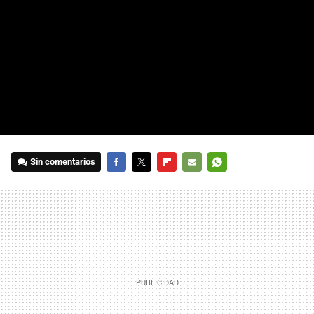
Sin comentarios
FACEBOOK
TWITTER
FLIPBOARD
E-
WHATSAPP
MAIL