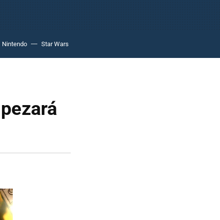
Nintendo
Star Wars
mpezará