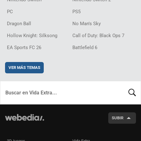
PC
PS5
Dragon Ball
No Man's Sky
Hollow Knight: Silksong
Call of Duty: Black Ops 7
EA Sports FC 26
Battlefield 6
VER MÁS TEMAS
BUSCA
SUBIR
3DJuegos
Vida Extra