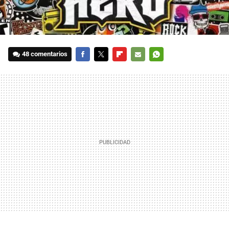
48 comentarios
FACEBOOK
TWITTER
FLIPBOARD
E-
WHATSAPP
MAIL