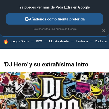
Ya puedes ver más de Vida Extra en Google
ANÁLISIS
GUÍAS Y TRUCOS
PC
SONY
NINTENDO
Añádenos como fuente preferida
Solo necesitas una cuenta de Google
×
HOY SE HABLA DE
Juegos Gratis
RPG
Mundo abierto
Fantasía
Rockstar
'DJ Hero' y su extrañísima intro