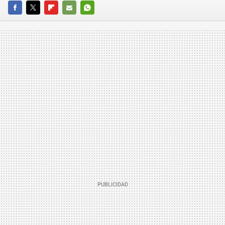
FACEBOOK
TWITTER
FLIPBOARD
E-
WHATSAPP
MAIL