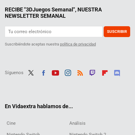
RECIBE "3DJuegos Semanal", NUESTRA
NEWSLETTER SEMANAL
SUSCRIBIR
Suscribiéndote aceptas nuestra
política de privacidad
Síguenos
Twit
Fac
Yout
Inst
RSS
Twit
Flip
Disc
ter
ebo
ube
agra
ch
boar
ord
ok
m
d
En Vidaextra hablamos de...
Cine
Análisis
Nintendo Switch
Nintendo Switch 2