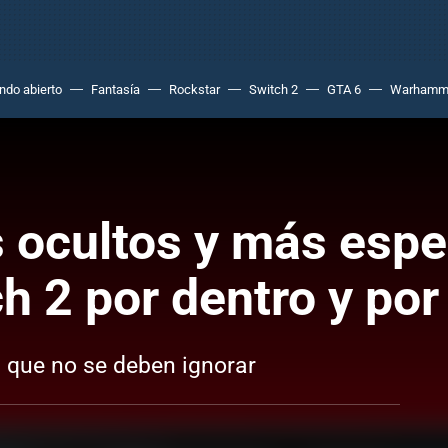
do abierto
Fantasía
Rockstar
Switch 2
GTA 6
Warhamm
s ocultos y más espe
h 2 por dentro y por
 que no se deben ignorar