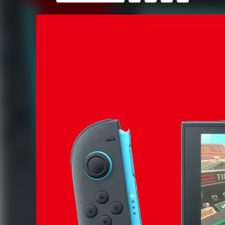
FACEBOOK
TWITTER
FLIPBOARD
E-
MAIL