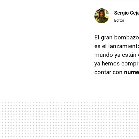
Sergio Cej
Editor
El gran bombazo 
es el lanzamien
mundo ya están d
ya hemos comp
contar con
numer