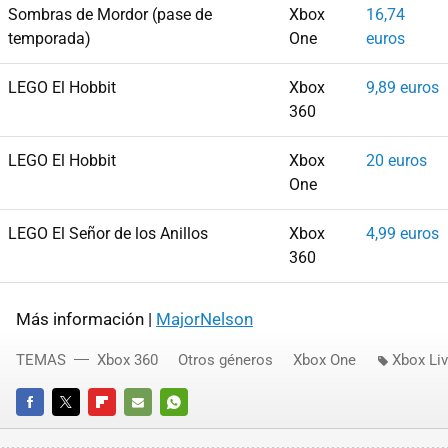
Sombras de Mordor (pase de
Xbox
16,74
temporada)
One
euros
LEGO El Hobbit
Xbox
9,89 euros
360
LEGO El Hobbit
Xbox
20 euros
One
LEGO El Señor de los Anillos
Xbox
4,99 euros
360
Más información |
MajorNelson
TEMAS
Xbox 360
Otros géneros
Xbox One
Xbox Li
FACEBOOK
TWITTER
FLIPBOARD
E-
WHATSAPP