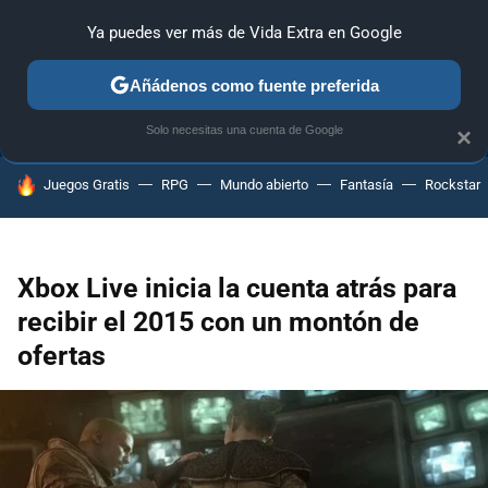
Ya puedes ver más de Vida Extra en Google
ANÁLISIS
GUÍAS Y TRUCOS
PC
SONY
NINTENDO
Añádenos como fuente preferida
Solo necesitas una cuenta de Google
×
HOY SE HABLA DE
Juegos Gratis
RPG
Mundo abierto
Fantasía
Rockstar
Xbox Live inicia la cuenta atrás para
recibir el 2015 con un montón de
ofertas