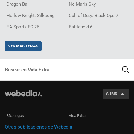
Dragon Ball
No Man's Sky
Hollow Knight: Silksong
Call of Duty: Black Ops 7
EA Sports FC 26
Battlefield 6
VER MÁS TEMAS
BUSCA
SUBIR
3DJuegos
Vida Extra
Otras publicaciones de Webedia