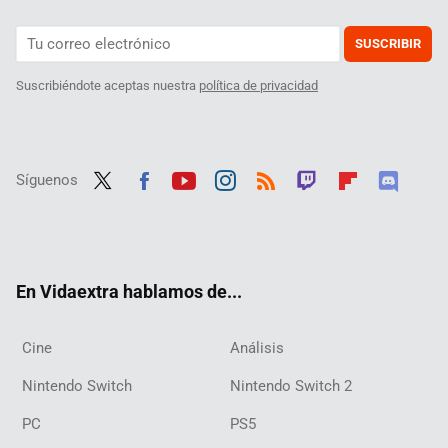
SUSCRIBIR
Suscribiéndote aceptas nuestra
política de privacidad
Síguenos
Twit
Fac
Yout
Inst
RSS
Twit
Flip
Disc
ter
ebo
ube
agra
ch
boar
ord
ok
m
d
En Vidaextra hablamos de...
Cine
Análisis
Nintendo Switch
Nintendo Switch 2
PC
PS5