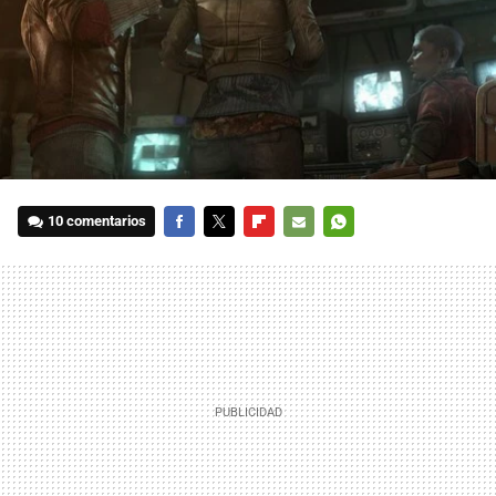
10 comentarios
FACEBOOK
TWITTER
FLIPBOARD
E-
WHATSAPP
MAIL