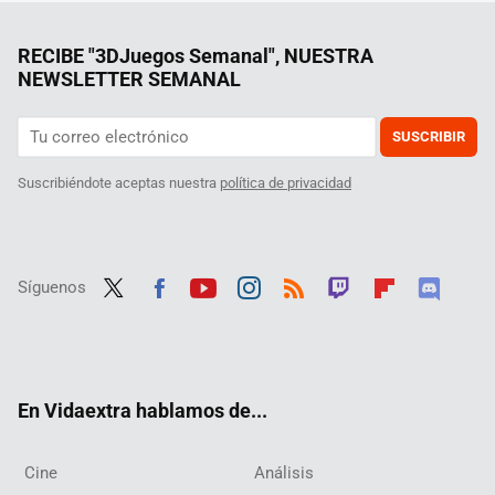
RECIBE "3DJuegos Semanal", NUESTRA
NEWSLETTER SEMANAL
SUSCRIBIR
Suscribiéndote aceptas nuestra
política de privacidad
Síguenos
Twit
Fac
Yout
Inst
RSS
Twit
Flip
Disc
ter
ebo
ube
agra
ch
boar
ord
ok
m
d
En Vidaextra hablamos de...
Cine
Análisis