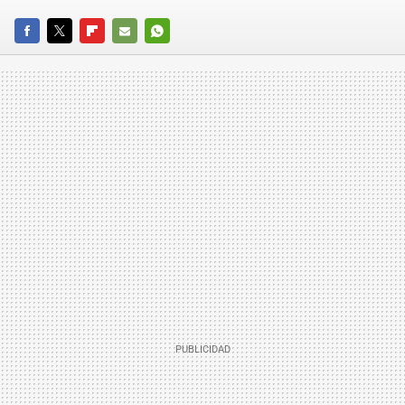
FACEBOOK
TWITTER
FLIPBOARD
E-
WHATSAPP
MAIL