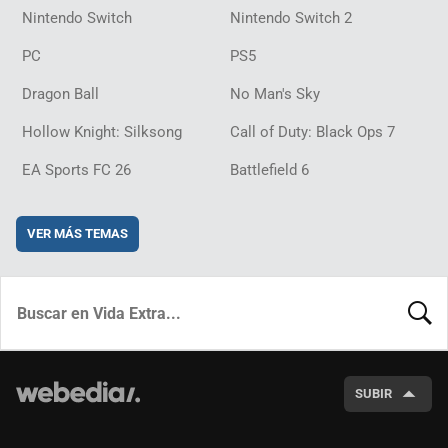
Nintendo Switch
Nintendo Switch 2
PC
PS5
Dragon Ball
No Man's Sky
Hollow Knight: Silksong
Call of Duty: Black Ops 7
EA Sports FC 26
Battlefield 6
VER MÁS TEMAS
BUSCA
SUBIR