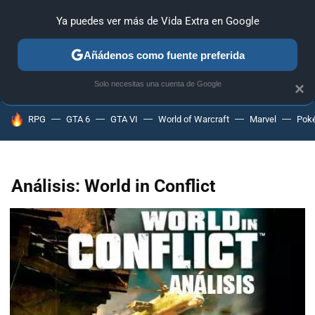
Ya puedes ver más de Vida Extra en Google
ANÁLISIS
GUÍAS Y TRUCOS
PC
SONY
NINTENDO
Añádenos como fuente preferida
Solo necesitas una cuenta de Google
×
HOY SE HABLA DE
RPG
GTA 6
GTA VI
World of Warcraft
Marvel
Pok
Análisis: World in Conflict