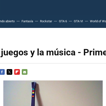
do abierto
Fantasía
Rockstar
GTA 6
GTA VI
World of Wa
s juegos y la música - Prim
FACEBOOK
TWITTER
FLIPBOARD
E-
MAIL