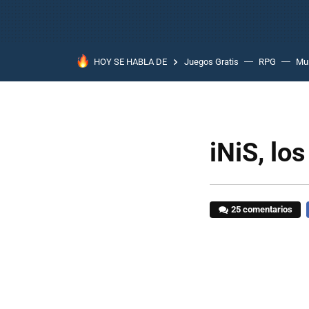
HOY SE HABLA DE
Juegos Gratis
RPG
Mun
iNiS, lo
25 comentarios