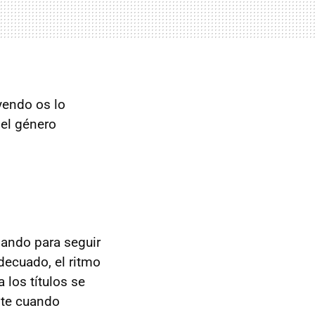
yendo os lo
el género
mando para seguir
decuado, el ritmo
 los títulos se
nte cuando