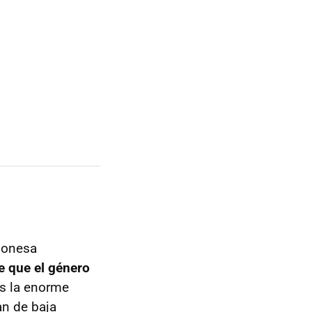
aponesa
de que el género
es la enorme
an de baja