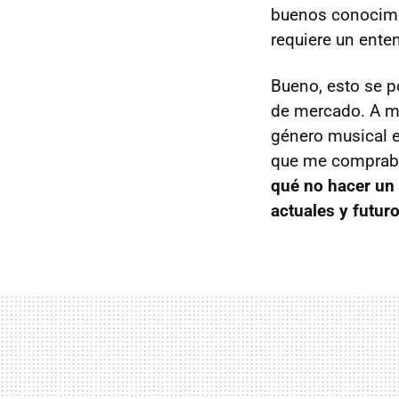
buenos conocimie
requiere un ente
Bueno, esto se p
de mercado. A m
género musical 
que me compraba
qué no hacer
un 
actuales y futur