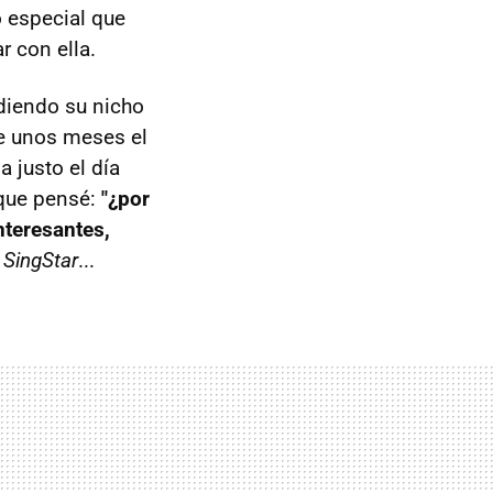
 especial que
r con ella.
diendo su nicho
e unos meses el
ia justo el día
 que pensé:
"¿por
nteresantes,
y
SingStar
...