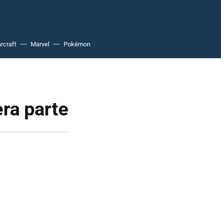
rcraft
Marvel
Pokémon
era parte