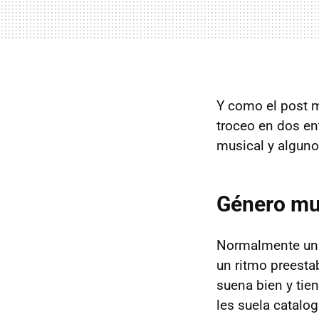
Y como el post m
troceo en dos e
musical y alguno
Género mus
Normalmente un j
un ritmo preesta
suena bien y tien
les suela catal