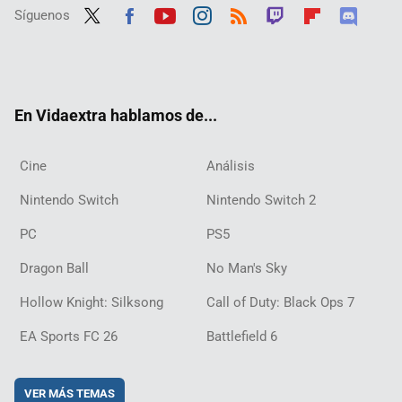
Síguenos
Twit
Fac
Yout
Inst
RSS
Twit
Flip
Disc
ter
ebo
ube
agra
ch
boar
ord
ok
m
d
En Vidaextra hablamos de...
Cine
Análisis
Nintendo Switch
Nintendo Switch 2
PC
PS5
Dragon Ball
No Man's Sky
Hollow Knight: Silksong
Call of Duty: Black Ops 7
EA Sports FC 26
Battlefield 6
VER MÁS TEMAS