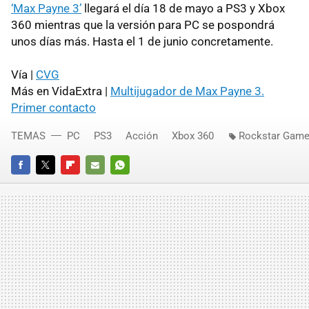
‘Max Payne 3’
llegará el día 18 de mayo a PS3 y Xbox
360 mientras que la versión para PC se pospondrá
unos días más. Hasta el 1 de junio concretamente.
Vía |
CVG
Más en VidaExtra |
Multijugador de Max Payne 3.
Primer contacto
TEMAS
PC
PS3
Acción
Xbox 360
Rockstar Gam
FACEBOOK
TWITTER
FLIPBOARD
E-
WHATSAPP
MAIL