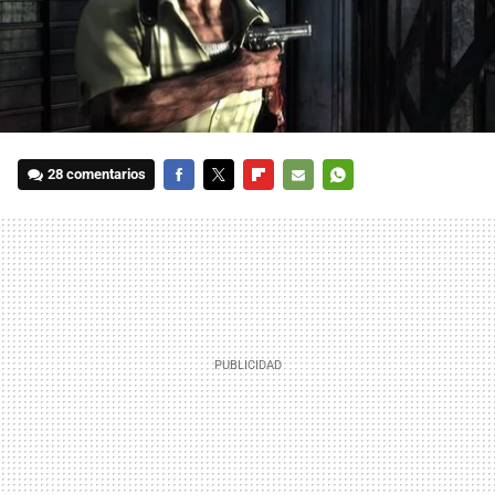
28 comentarios
FACEBOOK
TWITTER
FLIPBOARD
E-
WHATSAPP
MAIL