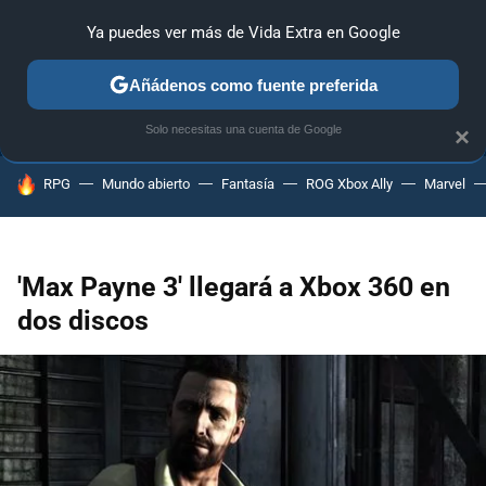
Ya puedes ver más de Vida Extra en Google
ANÁLISIS
GUÍAS Y TRUCOS
PC
SONY
NINTENDO
Añádenos como fuente preferida
Solo necesitas una cuenta de Google
×
HOY SE HABLA DE
RPG
Mundo abierto
Fantasía
ROG Xbox Ally
Marvel
'Max Payne 3' llegará a Xbox 360 en
dos discos