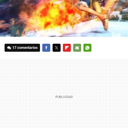
17 comentarios
FACEBOOK
TWITTER
FLIPBOARD
E-
WHATSAPP
MAIL