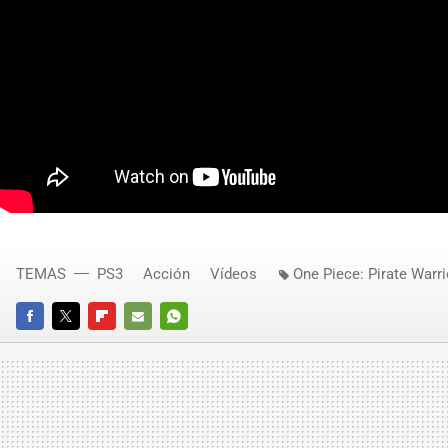
TEMAS
PS3
Acción
Vídeos
One Piece: Pirate Warri
FACEBOOK
TWITTER
FLIPBOARD
E-
WHATSAPP
MAIL