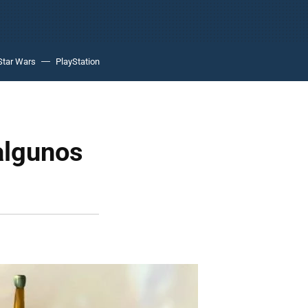
Star Wars
PlayStation
algunos