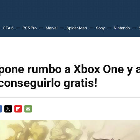
GTA 6
PS5 Pro
Marvel
Spider-Man
Sony
Nintendo
 pone rumbo a Xbox One y 
conseguirlo gratis!
CEBOOK
TWITTER
FLIPBOARD
E-
MAIL