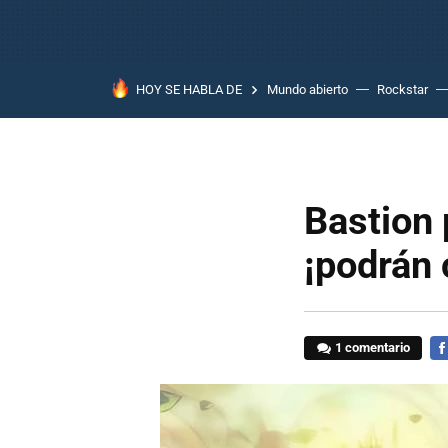
HOY SE HABLA DE
Mundo abierto
Rockstar
Bastion
¡podrán 
1 comentario
FA