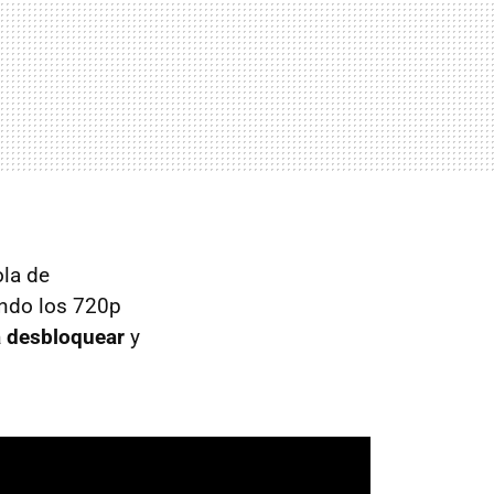
ola de
ando los 720p
a desbloquear
y