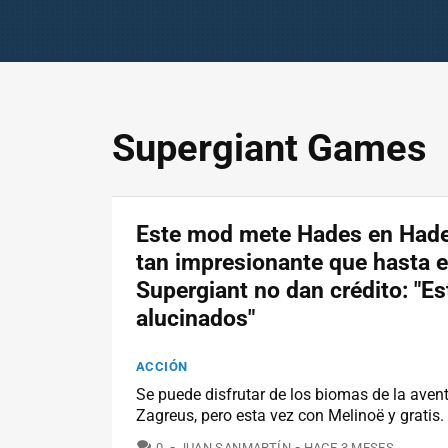
Supergiant Games
Este mod mete Hades en Hade
tan impresionante que hasta 
Supergiant no dan crédito: "E
alucinados"
ACCIÓN
Se puede disfrutar de los biomas de la aven
Zagreus, pero esta vez con Melinoë y gratis.
COMENTARIOS
0
JUAN SANMARTÍN
HACE 3 MESES