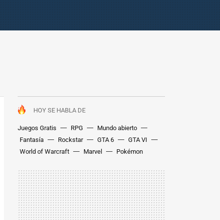
HOY SE HABLA DE
Juegos Gratis
RPG
Mundo abierto
Fantasía
Rockstar
GTA 6
GTA VI
World of Warcraft
Marvel
Pokémon