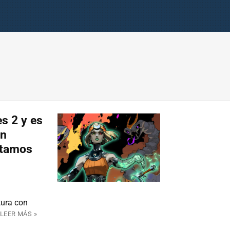
s 2 y es
en
stamos
tura con
LEER MÁS »