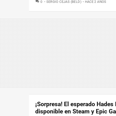
COMENTARIOS
0
SERGIO CEJAS (BELD)
HACE 2 AÑOS
¡Sorpresa! El esperado Hades I
disponible en Steam y Epic G