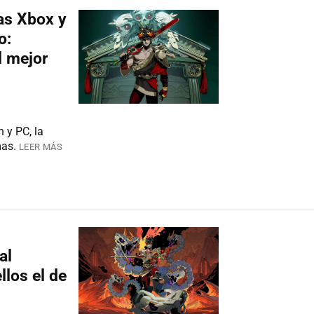
as Xbox y
o:
l mejor
 y PC, la
mas.
LEER MÁS
al
llos el de