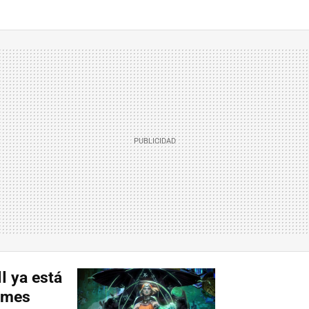
I ya está
ames