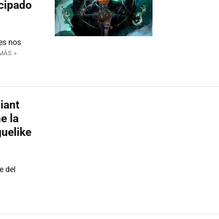
icipado
es nos
MÁS »
iant
e la
uelike
e del