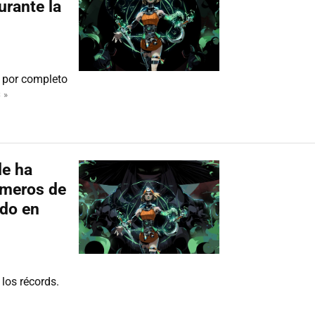
urante la
 por completo
 »
le ha
úmeros de
ido en
los récords.