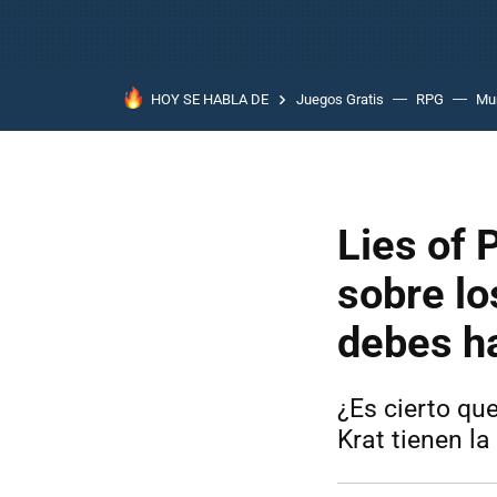
HOY SE HABLA DE
Juegos Gratis
RPG
Mun
Lies of
sobre lo
debes ha
¿Es cierto qu
Krat tienen l