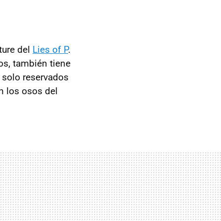
ture del
Lies of P
.
los, también tiene
 solo reservados
n los osos del