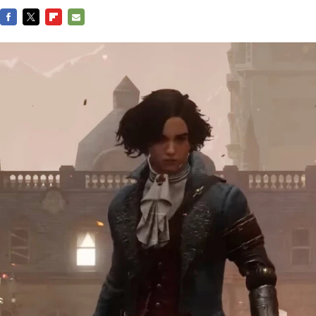
FACEBOOK
TWITTER
FLIPBOARD
E-
MAIL