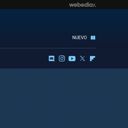
NUEVO
Discord
Instagram
Youtube
Twitter
Flipboard