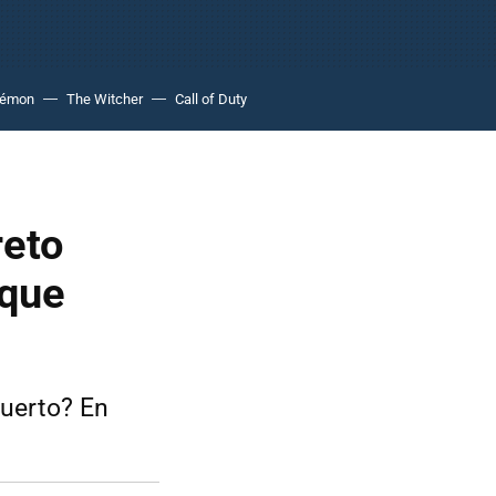
kémon
The Witcher
Call of Duty
reto
 que
muerto? En