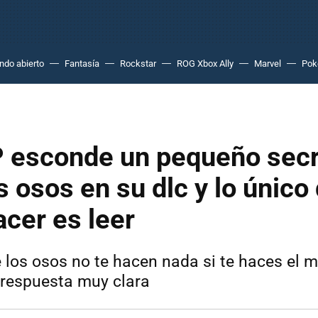
do abierto
Fantasía
Rockstar
ROG Xbox Ally
Marvel
Po
 P esconde un pequeño sec
s osos en su dlc y lo único
cer es leer
e los osos no te hacen nada si te haces el 
a respuesta muy clara