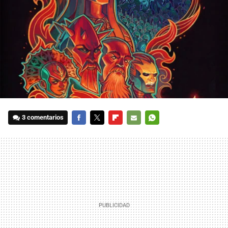
3 comentarios
FACEBOOK
TWITTER
FLIPBOARD
E-
WHATSAPP
MAIL