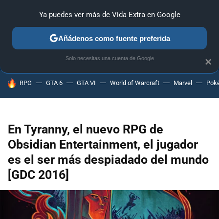
Ya puedes ver más de Vida Extra en Google
ANÁLISIS
GUÍAS Y TRUCOS
PC
SONY
NINTENDO
Añádenos como fuente preferida
Solo necesitas una cuenta de Google
×
HOY SE HABLA DE
RPG
GTA 6
GTA VI
World of Warcraft
Marvel
Pok
En Tyranny, el nuevo RPG de
Obsidian Entertainment, el jugador
es el ser más despiadado del mundo
[GDC 2016]