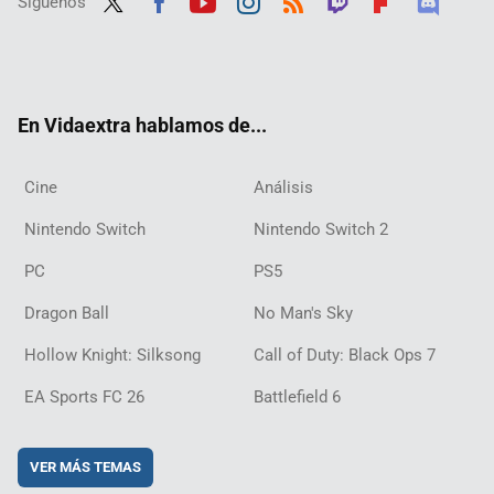
Síguenos
Twit
Fac
Yout
Inst
RSS
Twit
Flip
Disc
ter
ebo
ube
agra
ch
boar
ord
ok
m
d
En Vidaextra hablamos de...
Cine
Análisis
Nintendo Switch
Nintendo Switch 2
PC
PS5
Dragon Ball
No Man's Sky
Hollow Knight: Silksong
Call of Duty: Black Ops 7
EA Sports FC 26
Battlefield 6
VER MÁS TEMAS