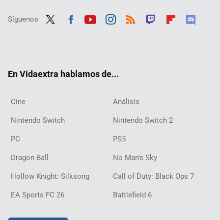
Síguenos
Twit
Fac
Yout
Inst
RSS
Twit
Flip
Disc
ter
ebo
ube
agra
ch
boar
ord
ok
m
d
En Vidaextra hablamos de...
Cine
Análisis
Nintendo Switch
Nintendo Switch 2
PC
PS5
Dragon Ball
No Man's Sky
Hollow Knight: Silksong
Call of Duty: Black Ops 7
EA Sports FC 26
Battlefield 6