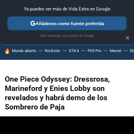
Ya puedes ver más de Vida Extra en Google
ANÁLISIS
GUÍAS Y TRUCOS
PC
SONY
NINTENDO
Añádenos como fuente preferida
Solo necesitas una cuenta de Google
×
HOY SE HABLA DE
Mundo abierto
Rockstar
GTA 6
PS5 Pro
Marvel
El
One Piece Odyssey: Dressrosa,
Marineford y Enies Lobby son
revelados y habrá demo de los
Sombrero de Paja