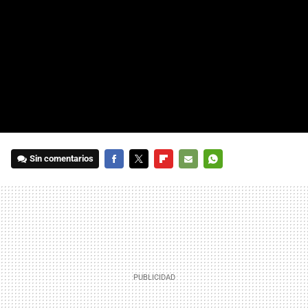
Sin comentarios
FACEBOOK
TWITTER
FLIPBOARD
E-
WHATSAPP
MAIL