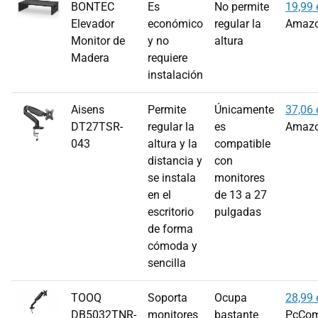
BONTEC
Es
No permite
19,99 
Elevador
económico
regular la
Amaz
Monitor de
y no
altura
Madera
requiere
instalación
Aisens
Permite
Únicamente
37,06 
DT27TSR-
regular la
es
Amaz
043
altura y la
compatible
distancia y
con
se instala
monitores
en el
de 13 a 27
escritorio
pulgadas
de forma
cómoda y
sencilla
TOOQ
Soporta
Ocupa
28,99 
DB5032TNR-
monitores
bastante
PcCom