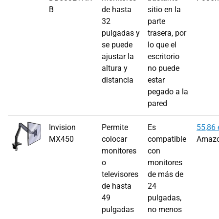
B
de hasta
sitio en la
32
parte
pulgadas y
trasera, por
se puede
lo que el
ajustar la
escritorio
altura y
no puede
distancia
estar
pegado a la
pared
Invision
Permite
Es
55,86 
MX450
colocar
compatible
Amaz
monitores
con
o
monitores
televisores
de más de
de hasta
24
49
pulgadas,
pulgadas
no menos