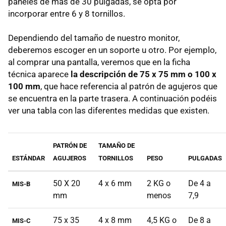
paneles de más de 30 pulgadas, se opta por
incorporar entre 6 y 8 tornillos.
Dependiendo del tamaño de nuestro monitor,
deberemos escoger en un soporte u otro. Por ejemplo,
al comprar una pantalla, veremos que en la ficha
técnica aparece
la descripción de 75 x 75 mm o 100 x
100 mm
, que hace referencia al patrón de agujeros que
se encuentra en la parte trasera. A continuación podéis
ver una tabla con las diferentes medidas que existen.
PATRÓN DE
TAMAÑO DE
ESTÁNDAR
AGUJEROS
TORNILLOS
PESO
PULGADAS
50 X 20
4 x 6 mm
2 KG o
De 4 a
MIS-B
mm
menos
7,9
75 x 35
4 x 8 mm
4,5 KG o
De 8 a
MIS-C