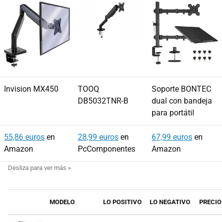
Invision MX450
TOOQ
Soporte BONTEC
DB5032TNR-B
dual con bandeja
para portátil
55,86 euros
en
28,99 euros
en
67,99 euros
en
Amazon
PcComponentes
Amazon
MODELO
LO POSITIVO
LO NEGATIVO
PRECIO