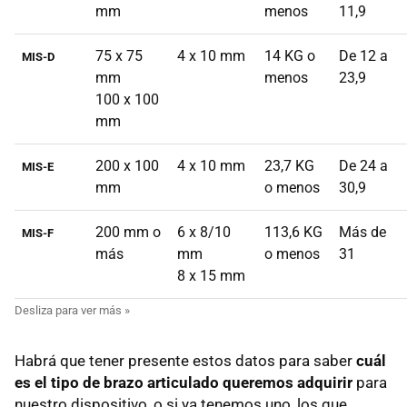
mm
menos
11,9
75 x 75
4 x 10 mm
14 KG o
De 12 a
MIS-D
mm
menos
23,9
100 x 100
mm
200 x 100
4 x 10 mm
23,7 KG
De 24 a
MIS-E
mm
o menos
30,9
200 mm o
6 x 8/10
113,6 KG
Más de
MIS-F
más
mm
o menos
31
8 x 15 mm
Habrá que tener presente estos datos para saber
cuál
es el tipo de brazo articulado queremos adquirir
para
nuestro dispositivo, o si ya tenemos uno, los que