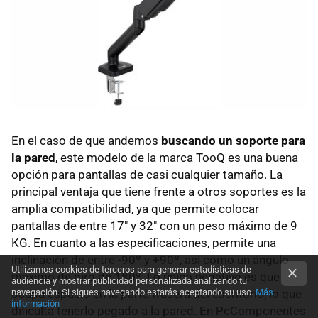
En el caso de que andemos
buscando un soporte para
la pared
, este modelo de la marca TooQ es una buena
opción para pantallas de casi cualquier tamaño. La
principal ventaja que tiene frente a otros soportes es la
amplia compatibilidad, ya que permite colocar
pantallas de entre 17" y 32" con un peso máximo de 9
KG. En cuanto a las especificaciones, permite una
inclinación de entre -90º y +90º, así como un ángulo
Utilizamos cookies de terceros para generar estadísticas de
máximo de giro de 180º. Lo único negativo es que
audiencia y mostrar publicidad personalizada analizando tu
navegación. Si sigues navegando estarás aceptando su uso.
Más
ocupa espacio en la parte trasera del escritorio, lo que
información
dificulta tenerlo pegado a la pared. En PcComponentes