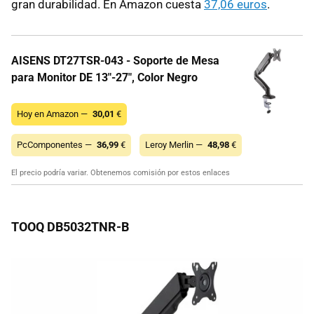
gran durabilidad. En Amazon cuesta
37,06 euros
.
AISENS DT27TSR-043 - Soporte de Mesa
para Monitor DE 13"-27", Color Negro
Hoy en Amazon —
30,01
€
PcComponentes —
36,99
€
Leroy Merlin —
48,98
€
El precio podría variar. Obtenemos comisión por estos enlaces
TOOQ DB5032TNR-B