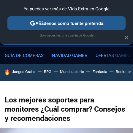
Ya puedes ver más de Vida Extra en Google
MENÚ
NUEVO
Añádenos como fuente preferida
Solo necesitas una cuenta de Google
×
GUÍA DE COMPRAS
NAVIDAD GAMER
OFERTAS GAMING
HOY SE HABLA DE
Juegos Gratis
RPG
Mundo abierto
Fantasía
Rockstar
Los mejores soportes para
monitores ¿Cuál comprar? Consejos
y recomendaciones