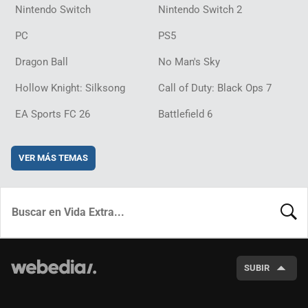
Nintendo Switch
Nintendo Switch 2
PC
PS5
Dragon Ball
No Man's Sky
Hollow Knight: Silksong
Call of Duty: Black Ops 7
EA Sports FC 26
Battlefield 6
VER MÁS TEMAS
BUSCA
SUBIR