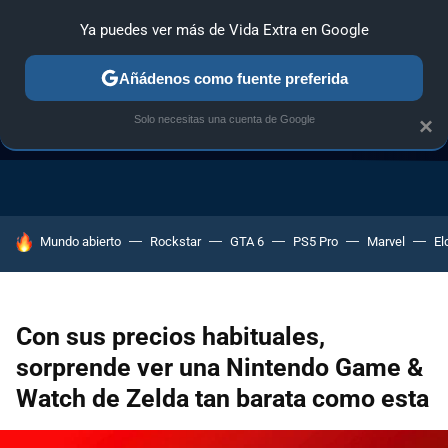
Ya puedes ver más de Vida Extra en Google
Añádenos como fuente preferida
Solo necesitas una cuenta de Google
×
GUÍA DE COMPRAS
NAVIDAD GAMER
OFERTAS GAMING
HOY SE HABLA DE
Mundo abierto
Rockstar
GTA 6
PS5 Pro
Marvel
El
Con sus precios habituales,
sorprende ver una Nintendo Game &
Watch de Zelda tan barata como esta