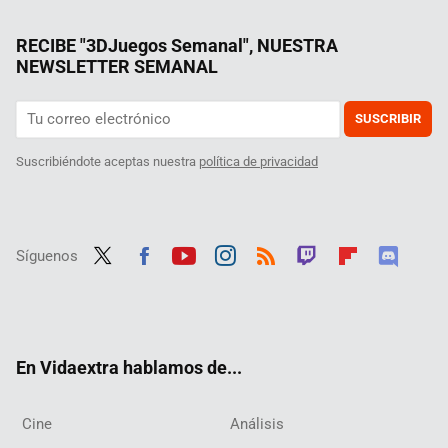
RECIBE "3DJuegos Semanal", NUESTRA
NEWSLETTER SEMANAL
SUSCRIBIR
Suscribiéndote aceptas nuestra
política de privacidad
Síguenos
Twit
Fac
Yout
Inst
RSS
Twit
Flip
Disc
ter
ebo
ube
agra
ch
boar
ord
ok
m
d
En Vidaextra hablamos de...
Cine
Análisis