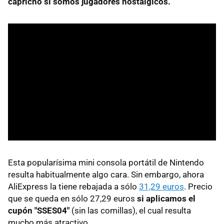
capricho si somos jugadores nostálgicos.
Esta popularísima mini consola portátil de Nintendo
resulta habitualmente algo cara. Sin embargo, ahora
AliExpress la tiene rebajada a sólo
31,29 euros
. Precio
que se queda en sólo 27,29 euros
si aplicamos el
cupón "SSES04"
(sin las comillas), el cual resulta
mucho más atractivo.