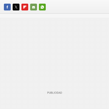
FACEBOOK
TWITTER
FLIPBOARD
E-
WHATSAPP
MAIL