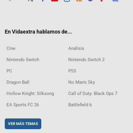
Twit
Fac
Yout
Inst
RSS
Twit
Flip
Disc
ter
ebo
ube
agra
ch
boar
ord
ok
m
d
En Vidaextra hablamos de...
Cine
Análisis
Nintendo Switch
Nintendo Switch 2
PC
PS5
Dragon Ball
No Man's Sky
Hollow Knight: Silksong
Call of Duty: Black Ops 7
EA Sports FC 26
Battlefield 6
VER MÁS TEMAS