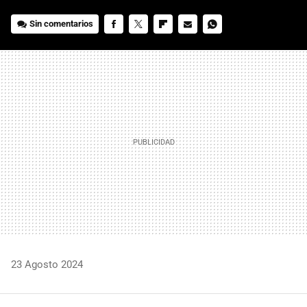
Sin comentarios
FACEBOOK
TWITTER
FLIPBOARD
E-
WHATSAPP
MAIL
23 Agosto 2024