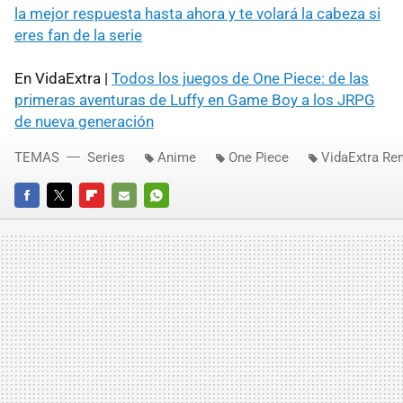
la mejor respuesta hasta ahora y te volará la cabeza si
eres fan de la serie
En VidaExtra |
Todos los juegos de One Piece: de las
primeras aventuras de Luffy en Game Boy a los JRPG
de nueva generación
TEMAS
Series
Anime
One Piece
VidaExtra Re
FACEBOOK
TWITTER
FLIPBOARD
E-
WHATSAPP
MAIL