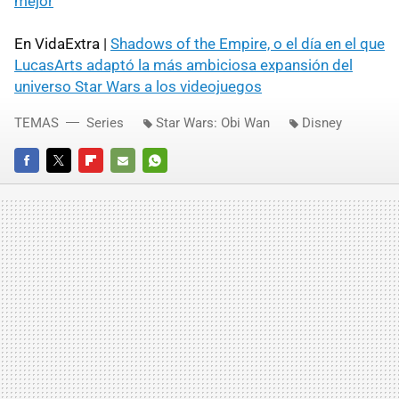
mejor
En VidaExtra |
Shadows of the Empire, o el día en el que
LucasArts adaptó la más ambiciosa expansión del
universo Star Wars a los videojuegos
TEMAS
Series
Star Wars: Obi Wan
Disney
FACEBOOK
TWITTER
FLIPBOARD
E-
WHATSAPP
MAIL