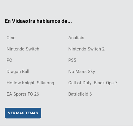
ter
ebo
ube
agra
ch
boar
ord
ok
m
d
En Vidaextra hablamos de...
Cine
Análisis
Nintendo Switch
Nintendo Switch 2
PC
PS5
Dragon Ball
No Man's Sky
Hollow Knight: Silksong
Call of Duty: Black Ops 7
EA Sports FC 26
Battlefield 6
VER MÁS TEMAS