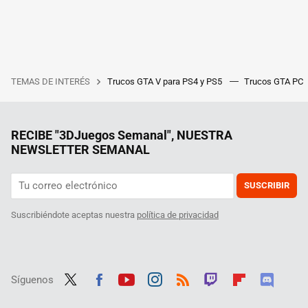
TEMAS DE INTERÉS
Trucos GTA V para PS4 y PS5
Trucos GTA PC
RECIBE "3DJuegos Semanal", NUESTRA
NEWSLETTER SEMANAL
SUSCRIBIR
Suscribiéndote aceptas nuestra
política de privacidad
Síguenos
Twit
Fac
Yout
Inst
RSS
Twit
Flip
Disc