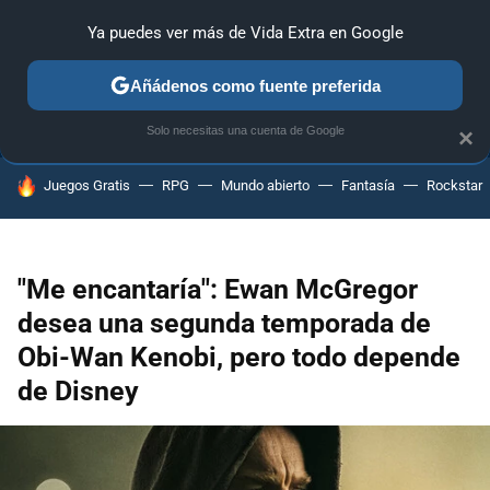
Ya puedes ver más de Vida Extra en Google
ANÁLISIS
GUÍAS Y TRUCOS
PC
SONY
NINTENDO
Añádenos como fuente preferida
Solo necesitas una cuenta de Google
×
HOY SE HABLA DE
Juegos Gratis
RPG
Mundo abierto
Fantasía
Rockstar
"Me encantaría": Ewan McGregor
desea una segunda temporada de
Obi-Wan Kenobi, pero todo depende
de Disney