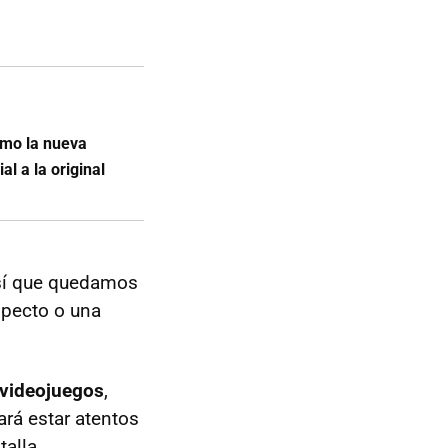
ómo la nueva
al a la original
así que quedamos
specto o una
videojuegos
,
ará estar atentos
alla.