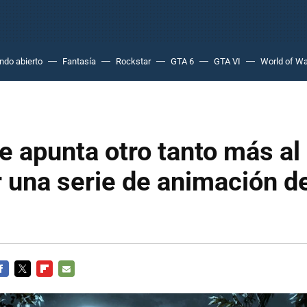
do abierto
Fantasía
Rockstar
GTA 6
GTA VI
World of Wa
se apunta otro tanto más al
r una serie de animación 
ACEBOOK
TWITTER
FLIPBOARD
E-
MAIL