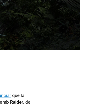
unciar
que la
Tomb Raider
, de