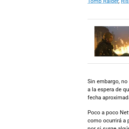
Tomb Raider
,
Ris
Sin embargo, no 
a la espera de q
fecha aproxima
Poco a poco Netf
como ocurrirá a 
por si surge algú