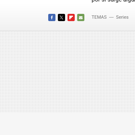
TEMAS
Series
FACEBOOK
TWITTER
FLIPBOARD
E-
MAIL