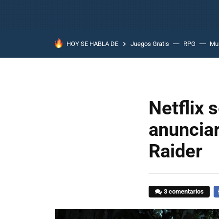
HOY SE HABLA DE
Juegos Gratis
RPG
Mun
Netflix 
anuncia
Raider
3 comentarios
F