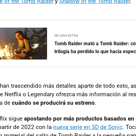
e of the Tomb Raider
y
Shadow of the Tomb Raider
.
EN VIDA EXTRA
Tomb Raider mató a Tomb Raider: c
trilogía ha perdido lo que hacía especi
han trascendido más detalles aparte de todo esto, 
ue Netflix o Legendary ofrezca más información al re
da de
cuándo se producirá su estreno
.
lix sigue
apostando por más productos basados en 
partir de 2022 con la
nueva serie en 3D de Sonic
. Toc
n material del salto de Tomb Raider a la pequeña pant