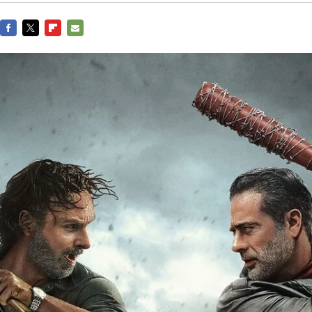
FACEBOOK
TWITTER
FLIPBOARD
E-
MAIL