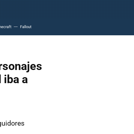
necraft
Fallout
ersonajes
 iba a
guidores