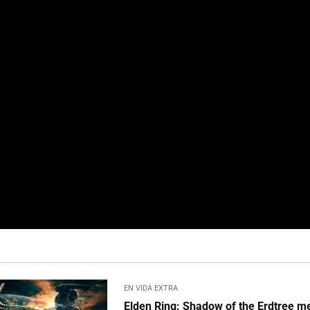
EN VIDA EXTRA
Elden Ring: Shadow of the Erdtree m