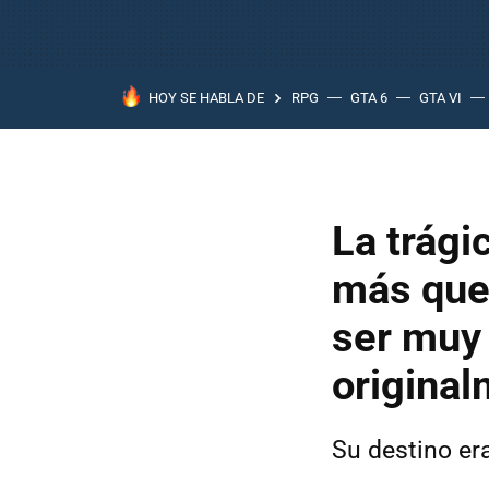
HOY SE HABLA DE
RPG
GTA 6
GTA VI
La trági
más que
ser muy 
origina
Su destino er