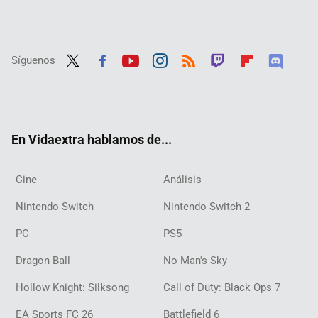
Síguenos
Twit
Fac
Yout
Inst
RSS
Twit
Flip
Disc
ter
ebo
ube
agra
ch
boar
ord
ok
m
d
En Vidaextra hablamos de...
Cine
Análisis
Nintendo Switch
Nintendo Switch 2
PC
PS5
Dragon Ball
No Man's Sky
Hollow Knight: Silksong
Call of Duty: Black Ops 7
EA Sports FC 26
Battlefield 6