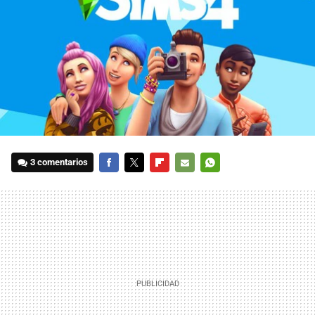
3 comentarios
FACEBOOK
TWITTER
FLIPBOARD
E-
WHATSAPP
MAIL