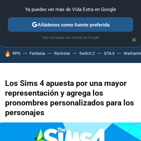
Ya puedes ver más de Vida Extra en Google
ANÁLISIS
GUÍAS Y TRUCOS
PC
SONY
NINTENDO
Añádenos como fuente preferida
Solo necesitas una cuenta de Google
×
HOY SE HABLA DE
RPG
Fantasía
Rockstar
Switch 2
GTA 6
Warhamm
Los Sims 4 apuesta por una mayor
representación y agrega los
pronombres personalizados para los
personajes