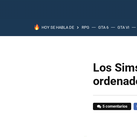
HOY SE HABLA DE
RPG
GTA 6
GTA VI
Los Sims
ordenado
5 comentarios
F