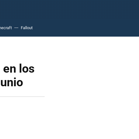
necraft
Fallout
 en los
junio