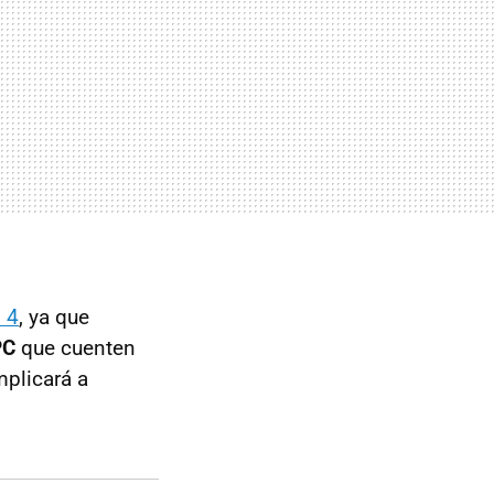
 4
, ya que
PC
que cuenten
plicará a