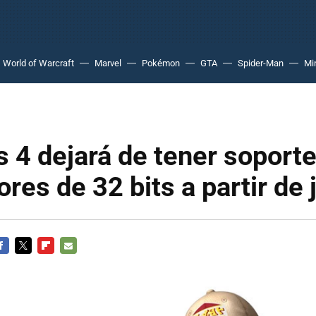
World of Warcraft
Marvel
Pokémon
GTA
Spider-Man
Mi
 4 dejará de tener soporte
res de 32 bits a partir de 
ACEBOOK
TWITTER
FLIPBOARD
E-
MAIL