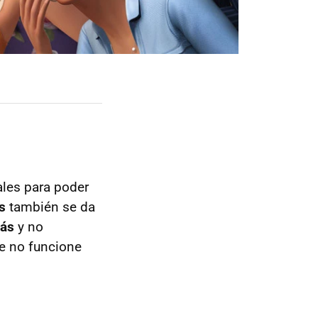
ales para poder
s
también se da
rás
y no
ue no funcione