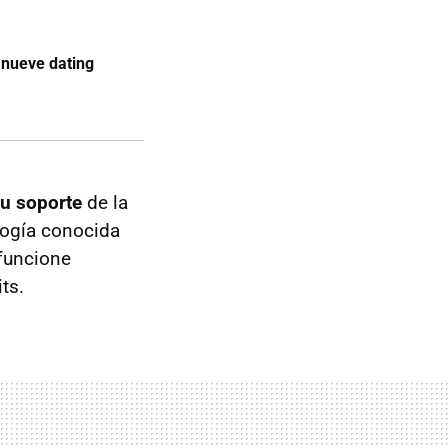
s nueve dating
su soporte
de la
logía conocida
 funcione
ts.