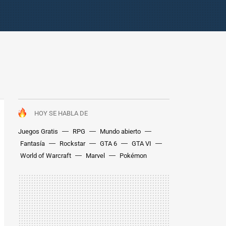
HOY SE HABLA DE
Juegos Gratis
RPG
Mundo abierto
Fantasía
Rockstar
GTA 6
GTA VI
World of Warcraft
Marvel
Pokémon