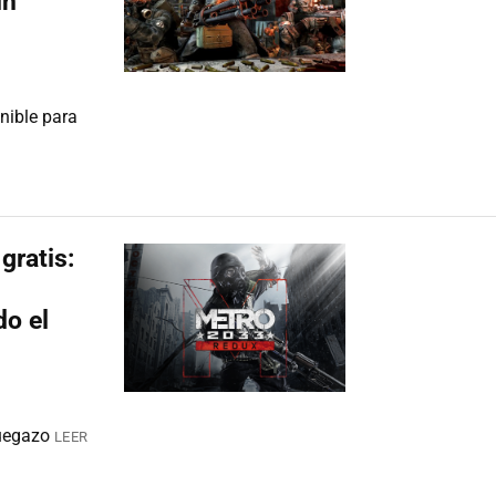
un
nible para
gratis:
do el
juegazo
LEER