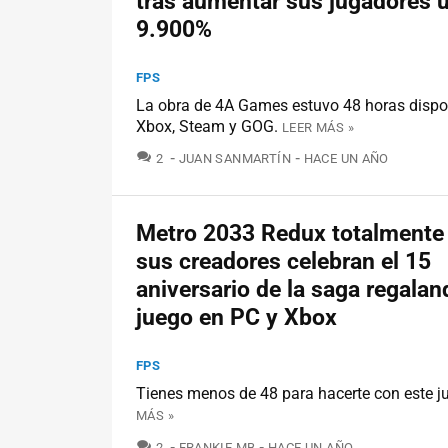
tras aumentar sus jugadores 
9.900%
FPS
La obra de 4A Games estuvo 48 horas dispo
Xbox, Steam y GOG.
LEER MÁS »
COMENTARIOS
2
JUAN SANMARTÍN
HACE UN AÑO
Metro 2033 Redux totalmente 
sus creadores celebran el 15
aniversario de la saga regalan
juego en PC y Xbox
FPS
Tienes menos de 48 para hacerte con este 
MÁS »
COMENTARIOS
2
FRANKIE MB
HACE UN AÑO