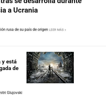
tras se desarrolla durante
ia a Ucrania
ión rusa de su país de origen
LEER MÁS »
 y está
egada de
itri Glujovski