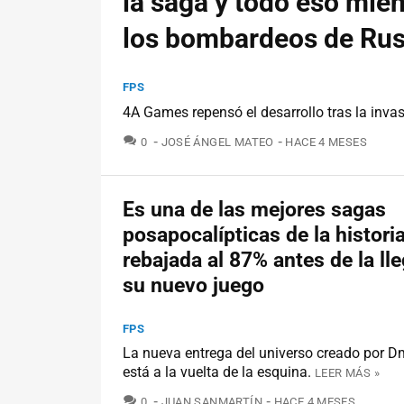
la saga y todo eso mien
los bombardeos de Rus
FPS
4A Games repensó el desarrollo tras la invas
COMENTARIOS
0
JOSÉ ÁNGEL MATEO
HACE 4 MESES
Es una de las mejores sagas
posapocalípticas de la historia
rebajada al 87% antes de la ll
su nuevo juego
FPS
La nueva entrega del universo creado por Dm
está a la vuelta de la esquina.
LEER MÁS »
COMENTARIOS
0
JUAN SANMARTÍN
HACE 4 MESES