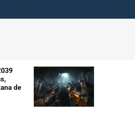
2039
s,
tana de