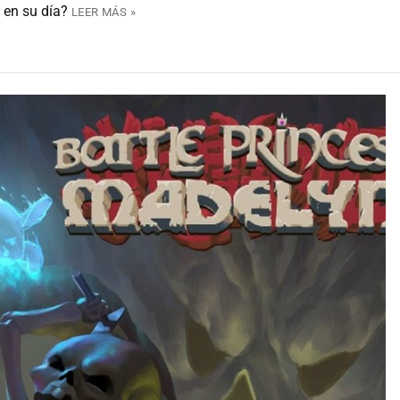
 en su día?
LEER MÁS »