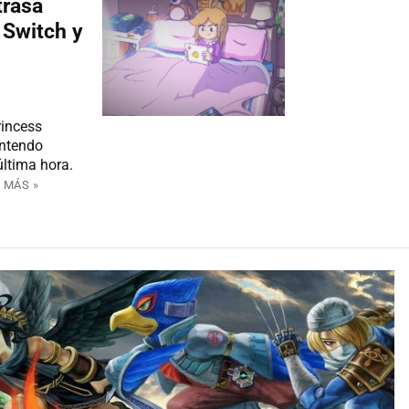
trasa
 Switch y
rincess
intendo
última hora.
 MÁS »