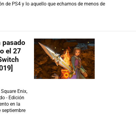
sión de PS4 y lo aquello que echamos de menos de
n pasado
o el 27
Switch
2019]
 Square Enix,
do - Edición
ento en la
e septiembre