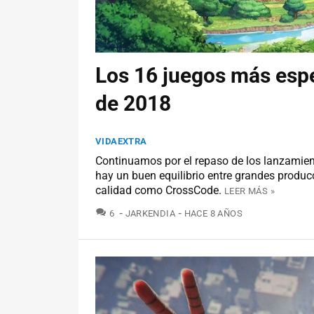
Los 16 juegos más esp
de 2018
VIDAEXTRA
Continuamos por el repaso de los lanzamien
hay un buen equilibrio entre grandes produ
calidad como CrossCode.
LEER MÁS »
COMENTARIOS
6
JARKENDIA
HACE 8 AÑOS