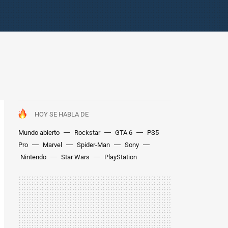
HOY SE HABLA DE
Mundo abierto
Rockstar
GTA 6
PS5
Pro
Marvel
Spider-Man
Sony
Nintendo
Star Wars
PlayStation