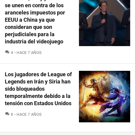
se unen en contra de los
aranceles impuestos por
EEUU a China ya que
consideran que son
perjudiciales para la
industria del videojuego
COMENTARIOS
4
HACE 7 AÑOS
Los jugadores de League of
Legends en Irán y Siria han
sido bloqueados
temporalmente debido a la
tensión con Estados Unidos
COMENTARIOS
8
HACE 7 AÑOS