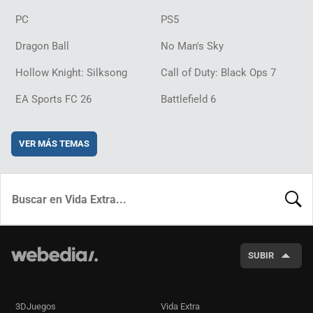
PC
PS5
Dragon Ball
No Man's Sky
Hollow Knight: Silksong
Call of Duty: Black Ops 7
EA Sports FC 26
Battlefield 6
VER MÁS TEMAS
BUSCA
SUBIR
3DJuegos
Vida Extra