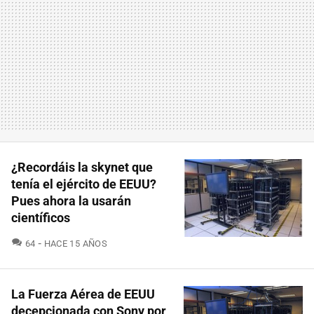
¿Recordáis la skynet que
tenía el ejército de EEUU?
Pues ahora la usarán
científicos
COMENTARIOS
64
HACE 15 AÑOS
La Fuerza Aérea de EEUU
decepcionada con Sony por