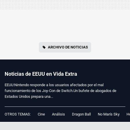
ARCHIVO DE NOTICIAS
Noticias de EEUU en Vida Extra
EEUU:Nintendo responde a los usuarios afectados por el mal
funcionamiento de los Joy-Con de Switch.Un bufete de abogados de
Estados Unidos prepara una...
OTROS TEMAS:
Cine
Análisis
Dragon Ball
No Man's Sky
Ho