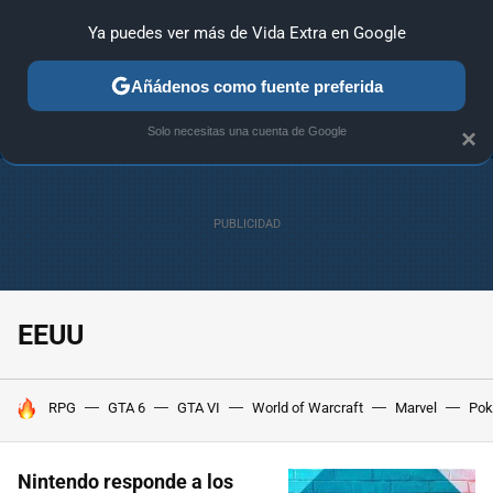
Ya puedes ver más de Vida Extra en Google
ANÁLISIS
GUÍAS Y TRUCOS
PC
SONY
NINTENDO
Añádenos como fuente preferida
Solo necesitas una cuenta de Google
×
EEUU
HOY SE HABLA DE
RPG
GTA 6
GTA VI
World of Warcraft
Marvel
Po
Nintendo responde a los