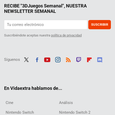
RECIBE "3DJuegos Semanal", NUESTRA
NEWSLETTER SEMANAL
SUSCRIBIR
Suscribiéndote aceptas nuestra
política de privacidad
Síguenos
Twit
Fac
Yout
Inst
RSS
Twit
Flip
Disc
ter
ebo
ube
agra
ch
boar
ord
ok
m
d
En Vidaextra hablamos de...
Cine
Análisis
Nintendo Switch
Nintendo Switch 2