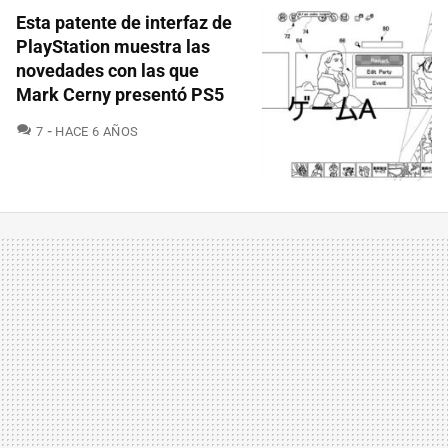
Esta patente de interfaz de
PlayStation muestra las
novedades con las que
Mark Cerny presentó PS5
COMENTARIOS
7
HACE 6 AÑOS