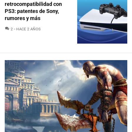
retrocompatibilidad con
PS3: patentes de Sony,
rumores y más
COMENTARIOS
2
HACE 2 AÑOS