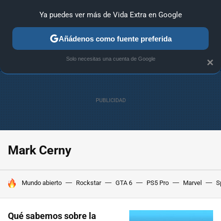
Ya puedes ver más de Vida Extra en Google
ANÁLISIS
GUÍAS Y TRUCOS
PC
SONY
NINTENDO
Añádenos como fuente preferida
Solo necesitas una cuenta de Google
×
Mark Cerny
HOY SE HABLA DE
Mundo abierto
Rockstar
GTA 6
PS5 Pro
Marvel
S
Qué sabemos sobre la