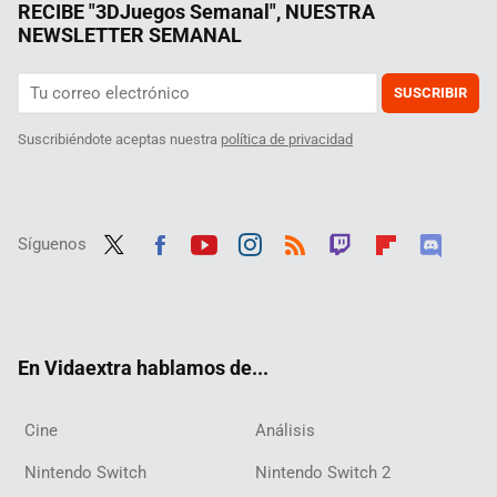
RECIBE "3DJuegos Semanal", NUESTRA
NEWSLETTER SEMANAL
SUSCRIBIR
Suscribiéndote aceptas nuestra
política de privacidad
Síguenos
Twit
Fac
Yout
Inst
RSS
Twit
Flip
Disc
ter
ebo
ube
agra
ch
boar
ord
ok
m
d
En Vidaextra hablamos de...
Cine
Análisis
Nintendo Switch
Nintendo Switch 2