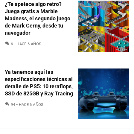
¿Te apetece algo retro?
Juega gratis a Marble
Madness, el segundo juego
de Mark Cerny, desde tu
navegador
COMENTARIOS
6
HACE 6 AÑOS
Ya tenemos aquí las
especificaciones técnicas al
detalle de PS5: 10 teraflops,
SSD de 825GB y Ray Tracing
COMENTARIOS
94
HACE 6 AÑOS