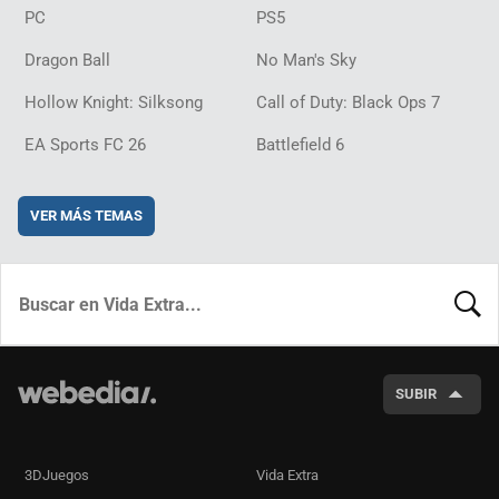
PC
PS5
Dragon Ball
No Man's Sky
Hollow Knight: Silksong
Call of Duty: Black Ops 7
EA Sports FC 26
Battlefield 6
VER MÁS TEMAS
BUSCA
SUBIR
3DJuegos
Vida Extra