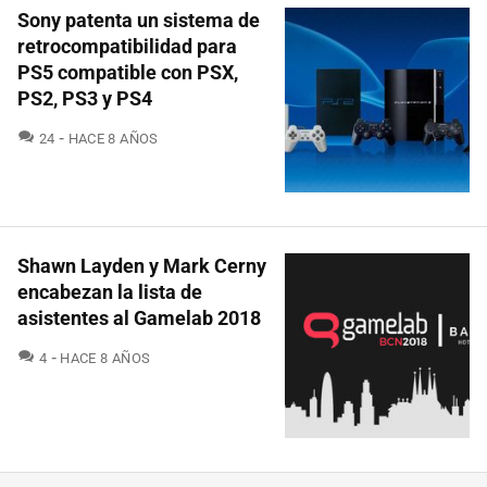
Sony patenta un sistema de
retrocompatibilidad para
PS5 compatible con PSX,
PS2, PS3 y PS4
COMENTARIOS
24
HACE 8 AÑOS
Shawn Layden y Mark Cerny
encabezan la lista de
asistentes al Gamelab 2018
COMENTARIOS
4
HACE 8 AÑOS