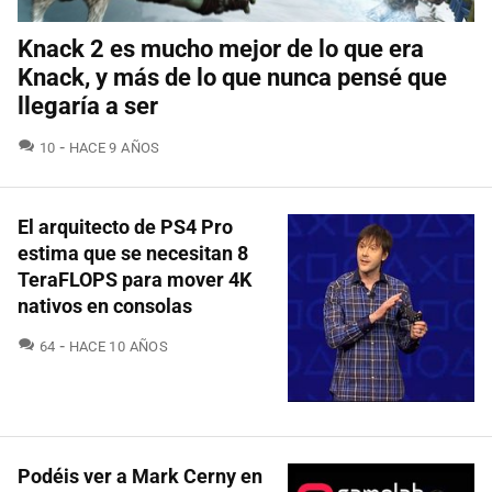
Knack 2 es mucho mejor de lo que era
Knack, y más de lo que nunca pensé que
llegaría a ser
COMENTARIOS
10
HACE 9 AÑOS
El arquitecto de PS4 Pro
estima que se necesitan 8
TeraFLOPS para mover 4K
nativos en consolas
COMENTARIOS
64
HACE 10 AÑOS
Podéis ver a Mark Cerny en