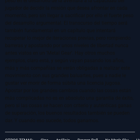
peso en el desarrollo de la aventura a la capacidad del
jugador de decidir la misión que desea afrontar en cada
momento, pero sin llegar a sacrificar por ello el fuerte peso
del desarrollo argumental. El transcurso del tiempo será
también fundamental en un capítulo que intentará
recuperar lo mejor de iteraciones previas, pero rompiendo
barreras y apostando por unos niveles de libertad nunca
antes vistos en un 'Metal Gear'. Hay otros muchos
ejemplos, claro está, y según vayan pasando los años,
más y más compañías se verán obligadas a realizar este
movimiento con sus grandes baluartes, pues a nadie le
gustar ver morir de forma súbita una licencia jugosa.
Apostar por los grandes cambios cuando las cosas están
más complicadas no es en absoluto una garantía de éxito,
pero si las cosas se hacen con criterio y auténticas ganas
de superación, los buenos resultados también se pueden
dar. Y cuando eso sucede, todos ganamos.