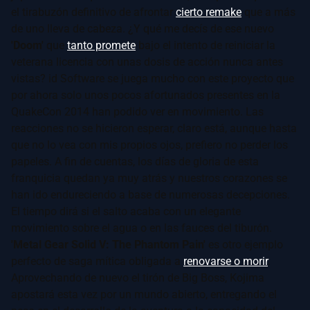
el tirabuzón definitivo de afrontar
cierto remake
que a más
de uno lleva de cabeza. ¿Y qué me decís de ese nuevo
'Doom'
que
tanto promete
bajo el intento de reiniciar la
veterana licencia con unas dosis de acción nunca antes
vistas? id Software se juega mucho con este proyecto que
por ahora solo unos pocos afortunados presentes en la
QuakeCon 2014 han podido ver en movimiento. Las
reacciones no se hicieron esperar, claro está, aunque hasta
que no lo vea con mis propios ojos, prefiero no perder los
papeles. A fin de cuentas, los días de gloria de esta
franquicia quedan ya muy atrás y nuestros corazones se
han ido endureciendo a base de numerosas decepciones.
El tiempo dirá si el salto acaba con un elegante
movimiento sobre el agua o en las fauces del tiburón.
'Metal Gear Solid V: The Phantom Pain'
es otro ejemplo
perfecto de saga mítica obligada a
renovarse o morir
.
Aprovechando de nuevo el tirón de Big Boss, Kojima
apostará esta vez por un mundo abierto, entregando el