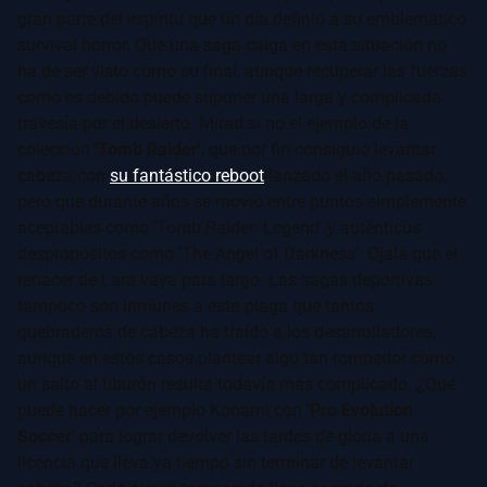
gran parte del espíritu que un día definió a su emblemático
survival horror. Que una saga caiga en esta situación no
ha de ser visto como su final, aunque recuperar las fuerzas
como es debido puede suponer una larga y complicada
travesía por el desierto. Mirad si no el ejemplo de la
colección
'Tomb Raider'
, que por fin consiguió levantar
cabeza con
su fantástico reboot
lanzado el año pasado,
pero que durante años se movió entre puntos simplemente
aceptables como 'Tomb Raider: Legend' y auténticos
despropósitos como 'The Angel of Darkness'. Ojalá que el
renacer de Lara vaya para largo. Las sagas deportivas
tampoco son inmunes a esta plaga que tantos
quebraderos de cabeza ha traído a los desarrolladores,
aunque en estos casos plantear algo tan rompedor como
un salto al tiburón resulta todavía más complicado. ¿Qué
puede hacer por ejemplo Konami con
'Pro Evolution
Soccer'
para lograr devolver las tardes de gloria a una
licencia que lleva ya tiempo sin terminar de levantar