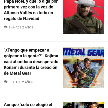
Papá Noel, y que lo diga por
primera vez con la voz de
Alfonso Vallés es todo un
regalo de Navidad
COMENTARIOS
1
HACE 2 AÑOS
"¿Tengo que empezar a
golpear a la gente?": Kojima
casi abandonó desesperado
Konami durante la creación
de Metal Gear
COMENTARIOS
0
HACE 2 AÑOS
Aunque "solo se elogió el