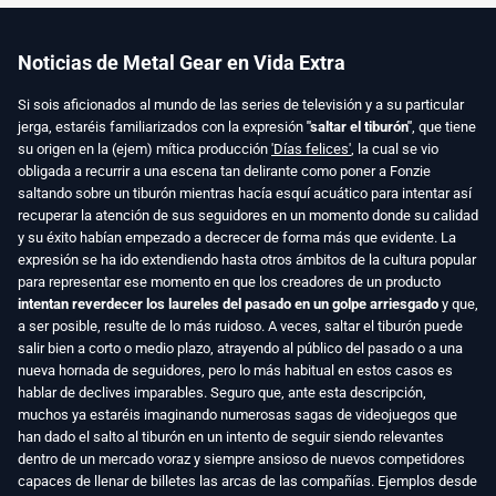
Noticias de Metal Gear en Vida Extra
Si sois aficionados al mundo de las series de televisión y a su particular
jerga, estaréis familiarizados con la expresión
"saltar el tiburón"
, que tiene
su origen en la (ejem) mítica producción
'Días felices'
, la cual se vio
obligada a recurrir a una escena tan delirante como poner a Fonzie
saltando sobre un tiburón mientras hacía esquí acuático para intentar así
recuperar la atención de sus seguidores en un momento donde su calidad
y su éxito habían empezado a decrecer de forma más que evidente. La
expresión se ha ido extendiendo hasta otros ámbitos de la cultura popular
para representar ese momento en que los creadores de un producto
intentan reverdecer los laureles del pasado en un golpe arriesgado
y que,
a ser posible, resulte de lo más ruidoso. A veces, saltar el tiburón puede
salir bien a corto o medio plazo, atrayendo al público del pasado o a una
nueva hornada de seguidores, pero lo más habitual en estos casos es
hablar de declives imparables. Seguro que, ante esta descripción,
muchos ya estaréis imaginando numerosas sagas de videojuegos que
han dado el salto al tiburón en un intento de seguir siendo relevantes
dentro de un mercado voraz y siempre ansioso de nuevos competidores
capaces de llenar de billetes las arcas de las compañías. Ejemplos desde