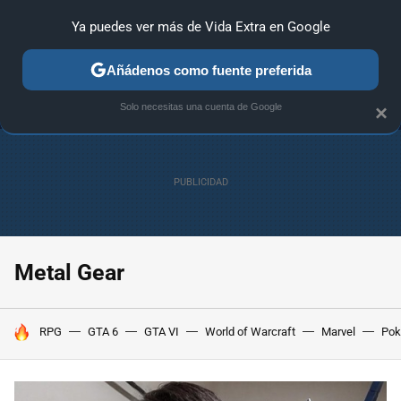
Ya puedes ver más de Vida Extra en Google
MENÚ
NUEVO
Añádenos como fuente preferida
ANÁLISIS
GUÍAS Y TRUCOS
PC
SONY
NINTENDO
Solo necesitas una cuenta de Google
×
Metal Gear
HOY SE HABLA DE
RPG
GTA 6
GTA VI
World of Warcraft
Marvel
Po