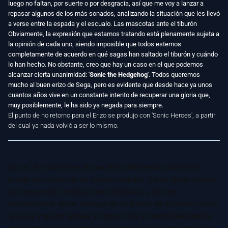
luego no faltan, por suerte o por desgracia, así que me voy a lanzar a
repasar algunos de los más sonados, analizando la situación que les llevó
a verse entre la espada y el escualo. Las mascotas ante el tiburón
Obviamente, la expresión que estamos tratando está plenamente sujeta a
la opinión de cada uno, siendo imposible que todos estemos
completamente de acuerdo en qué sagas han saltado el tiburón y cuándo
lo han hecho. No obstante, creo que hay un caso en el que podemos
alcanzar cierta unanimidad:
'Sonic the Hedgehog'
. Todos queremos
mucho al buen erizo de Sega, pero es evidente que desde hace ya unos
cuantos años vive en un constante intento de recuperar una gloria que,
muy posiblemente, le ha sido ya negada para siempre.
El punto de no retorno para el Erizo se produjo con 'Sonic Heroes', a partir
del cual ya nada volvió a ser lo mismo.
Eso sí, el instante en el que dicha tendencia comenzó
puede ser sujeto de un intenso debate: habrá quien piense
que se produjo incluso antes del paso a las tres
dimensiones, quien marque dicho punto de inflexión como
la clave y quien retrase un poco más el inevitable destino