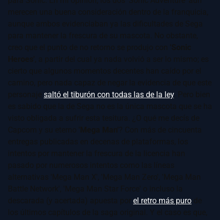
para Sonic. En mi opinión, los dos 'Sonic Adventure' aún
merecen una buena consideración dentro de la franquicia,
aunque ambos evidenciaban ya las dificultades de Sega
para mantener la frescura de su mascota. No obstante,
creo que el punto de no retorno se produjo con
'Sonic
Heroes'
, a partir del cual ya nada volvió a ser lo mismo; es
cierto que algunos momentos decentes han caído por el
camino, pero nada capaz de negar la evidencia de que este
personaje
saltó el tiburón con todas las de la ley
. Pero bien
es sabido que la de Sega no es la única mascota que se ha
visto obligada a sufrir esta tesitura. ¿O qué me decís de
Capcom y su eterno
'Mega Man'
? Con más de cincuenta
entregas publicadas en decenas de plataformas, los
intentos por mantener la frescura de la licencia han
pasado por numerosos intentos como las líneas
alternativas 'Mega Man X', 'Mega Man Zero', 'Mega Man
Battle Network', 'Mega Man Star Force' o incluso la
descarada (y acertada) apuesta por
el retro más puro
de
los últimos capítulos de la saga original. Y el caso es que,