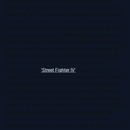
cabeza? Cada nueva temporada llega cargada de
promesas que no siempre logran cuajar. Quizás algún día
encuentren la forma de dar un verdadero salto que revierta
la situación. Y cómo no, el género de la lucha, ese en el que
muchas franquicias suelen sufrir destinos similares, como
así demuestran por ejemplo
'Street Fighter'
y
'Tekken'
. La
obra de Capcom ha intentado evitar constantemente pasar
por encima del tiburón a base de infinitas iteraciones de
cada nuevo capítulo, aunque finalmente se vio obligada a
dar de forma irrevesible el salto con el estreno
tridimensional de
'Street Fighter IV'
(aunque aquí 'Street
Fighter EX' sería también un interesante punto en el devenir
de los acontecimientos). Por su parte, Namco jugó esta
carta de forma clarísima con el lanzamiento de 'Tekken
Tag Tournament' experimentando con los combates por
equipos. Los saltos que están por venir El futuro inmediato
de la industria permite entrever la llegada de algunos
saltos al tiburón que en casos como la saga
'Final
Fantasy'
parecen absolutamente inevitables. Cierto es que