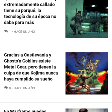
extremadamente callado
tiene su porqué: la
tecnología de su época no
daba para más
COMENTARIOS
1
HACE UN AÑO
Gracias a Castlevania y
Ghosts'n Goblins existe
Metal Gear, pero tienen la
culpa de que Kojima nunca
haya cumplido su sueño
COMENTARIOS
0
HACE UN AÑO
En Warframe puedes