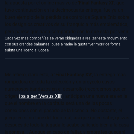
la apuesta por el online masivo de
'Final Fantasy XI'
, que
tuvo continuación en la decimocuarta entrega, fue ya un
buen ejemplo de la pérdida de control de Square Enix sobre
los designios creativos de su franquicia más emblemática,
pero parece que nada comparado con lo que está por venir.
Cada vez más compañías se verán obligadas a realizar este movimiento
con sus grandes baluartes, pues a nadie le gustar ver morir de forma
súbita una licencia jugosa.
Me refiero, claro está, a
'Final Fantasy XV'
, la entrega más
rompedora de toda la colección y un proyecto cuyos
numerosos bandazos en el desarrollo (recordemos que en
origen
iba a ser 'Versus XIII'
) anticipan una nueva era en la
que el nombre en la carátula será una de las pocas
conexiones con el pasado de la licencia. No obstante, el
juego en sí no luce del todo mal, así que quién sabe, quizás
después de todo la jugada le acabe saliendo bien a la casa
japonesa... Aunque en caso de fallar, siempre les quedará