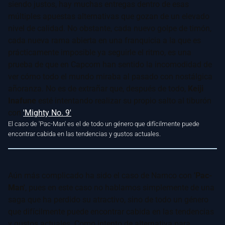
siendo justos, hay muchas entregas dentro de esas
múltiples apuestas alternativas que gozan de un elevado
nivel de calidad. No obstante, cada nuevo golpe de timón,
cada nueva rama abierta en una franquicia a la que es
prácticamente imposible ya seguirle el ritmo, es una
prueba de que en Capcom han sentido la incomodidad de
ver cómo todo el mundo miraba al pasado con nostálgica
añoranza. No es de extrañar que, después de todo,
Keiji
Inafune
esté intentando realizar su propio salto al tiburón
con
'Mighty No. 9'
.
El caso de 'Pac-Man' es el de todo un género que difícilmente puede
encontrar cabida en las tendencias y gustos actuales.
Aún más complicado ha sido el caso de Namco con
'Pac-
Man'
, pues en este caso no hablamos simplemente de una
saga que ha perdido su atractivo, sino de todo un género
que difícilmente puede encontrar cabida en las tendencias
y gustos actuales. Como intento de alternativa para