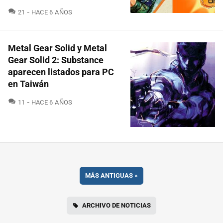
COMENTARIOS
21
HACE 6 AÑOS
Metal Gear Solid y Metal
Gear Solid 2: Substance
aparecen listados para PC
en Taiwán
COMENTARIOS
11
HACE 6 AÑOS
MÁS ANTIGUAS
»
ARCHIVO DE NOTICIAS