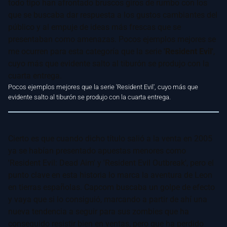
todo tipo han afrontado bruscos giros de rumbo con los
que se buscaba dar respuesta a los gustos cambiantes del
público y al empuje de ideas más frescas que se
presentaban como amenazas. Pocos ejemplos mejores se
me ocurren para esta categoría que la serie
'Resident Evil'
,
cuyo más que evidente salto al tiburón se produjo con la
cuarta entrega.
Pocos ejemplos mejores que la serie 'Resident Evil', cuyo más que
evidente salto al tiburón se produjo con la cuarta entrega.
Cierto es que cuando dicho título salió a la venta en 2005
ya se habían presentado apuestas menores como
'Resident Evil: Dead Aim' y 'Resident Evil Outbreak', pero el
punto clave en esta historia lo marca la aventura de Leon
en tierras españolas. Capcom buscaba un golpe de efecto
y vaya que si lo consiguió, marcando a partir de ahí una
nueva tendencia a seguir para sus zombies que ha
conseguido resistir bien en ventas, pero que ha perdido