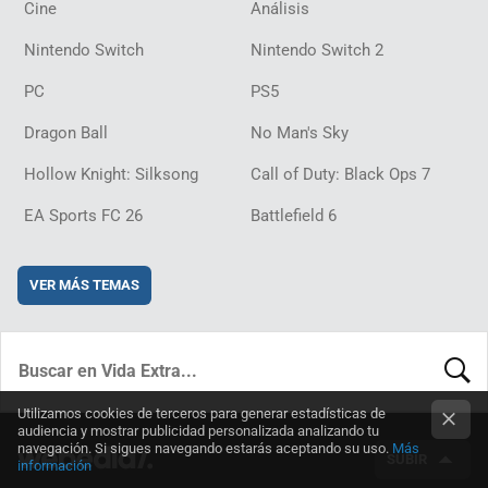
Cine
Análisis
Nintendo Switch
Nintendo Switch 2
PC
PS5
Dragon Ball
No Man's Sky
Hollow Knight: Silksong
Call of Duty: Black Ops 7
EA Sports FC 26
Battlefield 6
VER MÁS TEMAS
BUSCA
Utilizamos cookies de terceros para generar estadísticas de
audiencia y mostrar publicidad personalizada analizando tu
navegación. Si sigues navegando estarás aceptando su uso.
Más
SUBIR
información