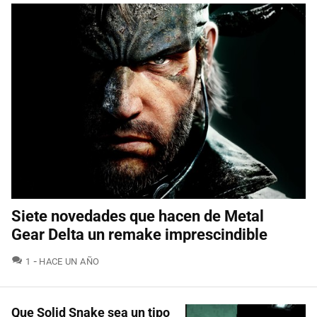
Siete novedades que hacen de Metal
Gear Delta un remake imprescindible
COMENTARIOS
1
HACE UN AÑO
Que Solid Snake sea un tipo