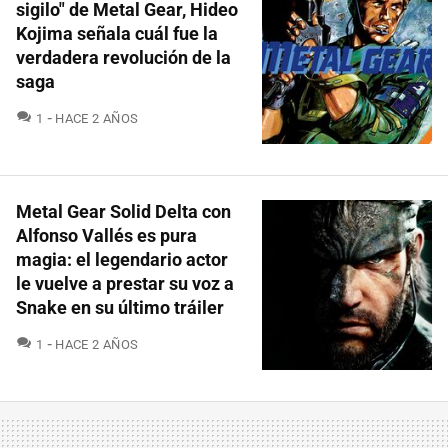
sigilo" de Metal Gear, Hideo
Kojima señala cuál fue la
verdadera revolución de la
saga
COMENTARIOS
1
HACE 2 AÑOS
Metal Gear Solid Delta con
Alfonso Vallés es pura
magia: el legendario actor
le vuelve a prestar su voz a
Snake en su último tráiler
COMENTARIOS
1
HACE 2 AÑOS