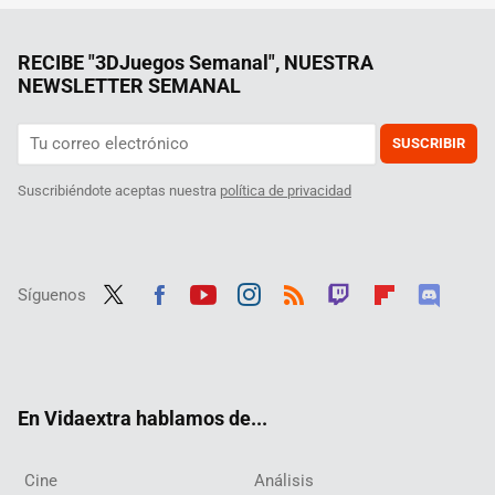
RECIBE "3DJuegos Semanal", NUESTRA
NEWSLETTER SEMANAL
SUSCRIBIR
Suscribiéndote aceptas nuestra
política de privacidad
Síguenos
Twit
Fac
Yout
Inst
RSS
Twit
Flip
Disc
ter
ebo
ube
agra
ch
boar
ord
ok
m
d
En Vidaextra hablamos de...
Cine
Análisis