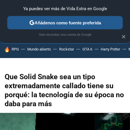
Ya puedes ver más de Vida Extra en Google
ANÁLISIS
GUÍAS Y TRUCOS
PC
SONY
NINTENDO
Añádenos como fuente preferida
Solo necesitas una cuenta de Google
×
HOY SE HABLA DE
RPG
Mundo abierto
Rockstar
GTA 6
Harry Potter
Que Solid Snake sea un tipo
extremadamente callado tiene su
porqué: la tecnología de su época no
daba para más