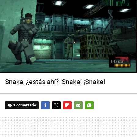
Snake, ¿estás ahí? ¡Snake! ¡Snake!
1 comentario
FACEBOOK
TWITTER
FLIPBOARD
E-
WHATSAPP
MAIL