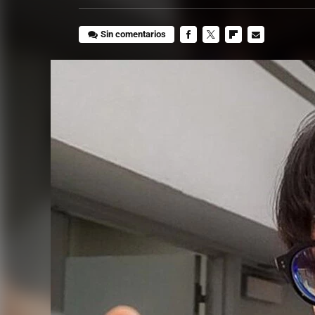
Sin comentarios
FACEBOOK
TWITTER
FLIPBOARD
E-
MAIL