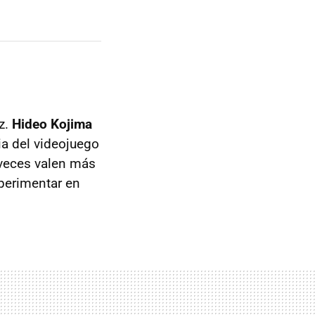
uz.
Hideo Kojima
ia del videojuego
 veces valen más
perimentar en