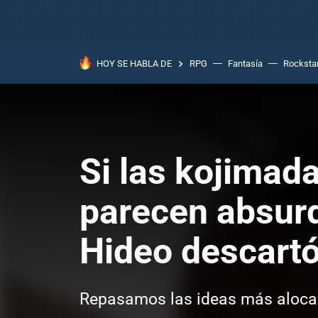
HOY SE HABLA DE
RPG
Fantasía
Rocksta
Si las kojimada
parecen absurd
Hideo descartó
Repasamos las ideas más alocad