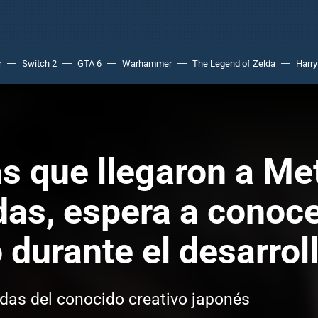
r
Switch 2
GTA 6
Warhammer
The Legend of Zelda
Harry
s que llegaron a Met
as, espera a conoce
 durante el desarrol
as del conocido creativo japonés