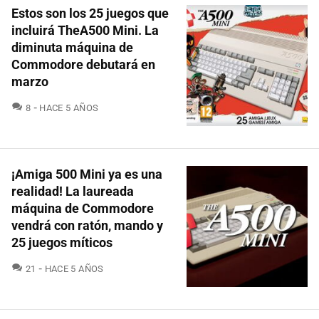
Estos son los 25 juegos que
incluirá TheA500 Mini. La
diminuta máquina de
Commodore debutará en
marzo
COMENTARIOS
8
HACE 5 AÑOS
¡Amiga 500 Mini ya es una
realidad! La laureada
máquina de Commodore
vendrá con ratón, mando y
25 juegos míticos
COMENTARIOS
21
HACE 5 AÑOS