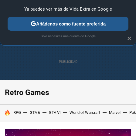
Ya puedes ver más de Vida Extra en Google
ANÁLISIS
GUÍAS Y TRUCOS
PC
SONY
NINTENDO
Añádenos como fuente preferida
Solo necesitas una cuenta de Google
×
Retro Games
HOY SE HABLA DE
RPG
GTA 6
GTA VI
World of Warcraft
Marvel
Po