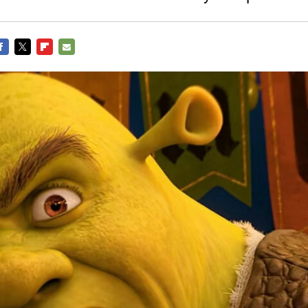
ACEBOOK
TWITTER
FLIPBOARD
E-
MAIL