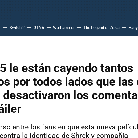
r
Switch 2
GTA 6
Warhammer
The Legend of Zelda
Harry
5 le están cayendo tantos
s por todos lados que las
s desactivaron los comenta
áiler
so entre los fans en que esta nueva pelícu
contra la identidad de Shrek y compañía