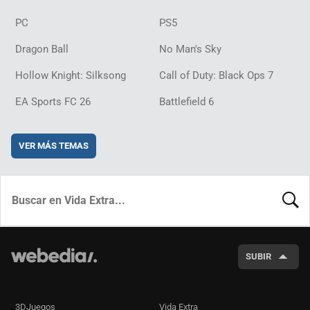
PC
PS5
Dragon Ball
No Man's Sky
Hollow Knight: Silksong
Call of Duty: Black Ops 7
EA Sports FC 26
Battlefield 6
VER MÁS TEMAS
BUSCA
SUBIR
3DJuegos
Vida Extra