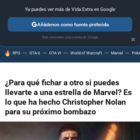
Ya puedes ver más de Vida Extra en Google
ANÁLISIS
GUÍAS Y TRUCOS
PC
SONY
NINTENDO
Añádenos como fuente preferida
Solo necesitas una cuenta de Google
×
HOY SE HABLA DE
RPG
GTA 6
GTA VI
World of Warcraft
Marvel
Pok
¿Para qué fichar a otro si puedes
llevarte a una estrella de Marvel? Es
lo que ha hecho Christopher Nolan
para su próximo bombazo