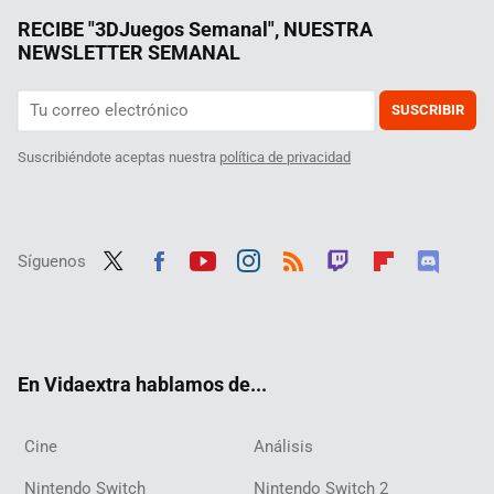
RECIBE "3DJuegos Semanal", NUESTRA
NEWSLETTER SEMANAL
SUSCRIBIR
Suscribiéndote aceptas nuestra
política de privacidad
Síguenos
Twit
Fac
Yout
Inst
RSS
Twit
Flip
Disc
ter
ebo
ube
agra
ch
boar
ord
ok
m
d
En Vidaextra hablamos de...
Cine
Análisis
Nintendo Switch
Nintendo Switch 2