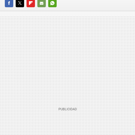
FACEBOOK
TWITTER
FLIPBOARD
E-
WHATSAPP
MAIL