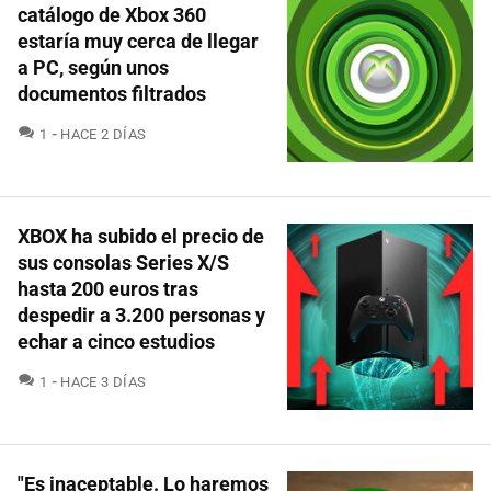
catálogo de Xbox 360
estaría muy cerca de llegar
a PC, según unos
documentos filtrados
COMENTARIOS
1
HACE 2 DÍAS
XBOX ha subido el precio de
sus consolas Series X/S
hasta 200 euros tras
despedir a 3.200 personas y
echar a cinco estudios
COMENTARIOS
1
HACE 3 DÍAS
"Es inaceptable. Lo haremos