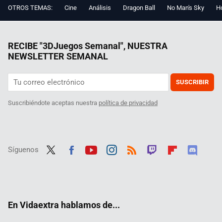
OTROS TEMAS:
Cine
Análisis
Dragon Ball
No Man's Sky
Ho
RECIBE "3DJuegos Semanal", NUESTRA
NEWSLETTER SEMANAL
SUSCRIBIR
Suscribiéndote aceptas nuestra
política de privacidad
Síguenos
Twit
Fac
Yout
Inst
RSS
Twit
Flip
Disc
ter
ebo
ube
agra
ch
boar
ord
ok
m
d
En Vidaextra hablamos de...