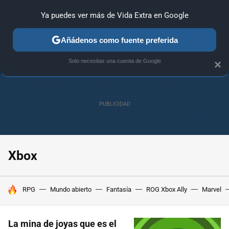
Ya puedes ver más de Vida Extra en Google
ANÁLISIS
GUÍAS Y TRUCOS
PC
SONY
NINTENDO
Añádenos como fuente preferida
Solo necesitas una cuenta de Google
×
Xbox
HOY SE HABLA DE
RPG
Mundo abierto
Fantasía
ROG Xbox Ally
Marvel
La mina de joyas que es el