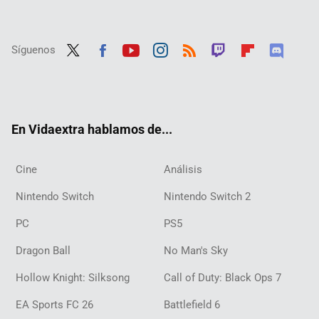
Síguenos
Twit
Fac
Yout
Inst
RSS
Twit
Flip
Disc
ter
ebo
ube
agra
ch
boar
ord
ok
m
d
En Vidaextra hablamos de...
Cine
Análisis
Nintendo Switch
Nintendo Switch 2
PC
PS5
Dragon Ball
No Man's Sky
Hollow Knight: Silksong
Call of Duty: Black Ops 7
EA Sports FC 26
Battlefield 6