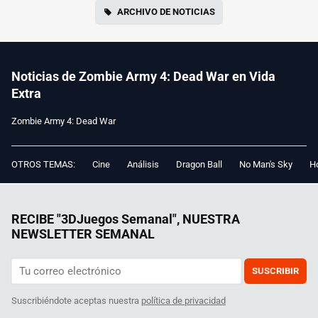
ARCHIVO DE NOTICIAS
Noticias de Zombie Army 4: Dead War en Vida
Extra
Zombie Army 4: Dead War
OTROS TEMAS:
Cine
Análisis
Dragon Ball
No Man's Sky
Ho
RECIBE "3DJuegos Semanal", NUESTRA
NEWSLETTER SEMANAL
SUSCRIBIR
Suscribiéndote aceptas nuestra
política de privacidad