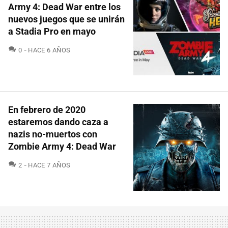
Army 4: Dead War entre los
nuevos juegos que se unirán
a Stadia Pro en mayo
COMENTARIOS
0
HACE 6 AÑOS
En febrero de 2020
estaremos dando caza a
nazis no-muertos con
Zombie Army 4: Dead War
COMENTARIOS
2
HACE 7 AÑOS