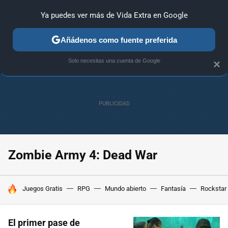
Ya puedes ver más de Vida Extra en Google
ANÁLISIS
GUÍAS Y TRUCOS
PC
SONY
NINTENDO
Añádenos como fuente preferida
Solo necesitas una cuenta de Google
×
Zombie Army 4: Dead War
HOY SE HABLA DE
Juegos Gratis
RPG
Mundo abierto
Fantasía
Rockstar
El primer pase de