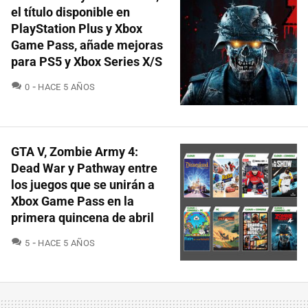
el título disponible en
PlayStation Plus y Xbox
Game Pass, añade mejoras
para PS5 y Xbox Series X/S
COMENTARIOS
0
HACE 5 AÑOS
GTA V, Zombie Army 4:
Dead War y Pathway entre
los juegos que se unirán a
Xbox Game Pass en la
primera quincena de abril
COMENTARIOS
5
HACE 5 AÑOS