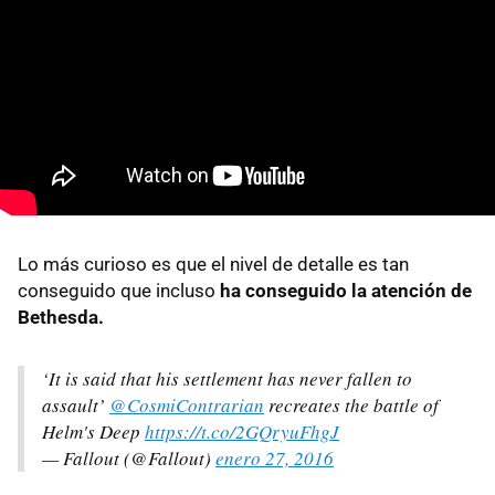
Lo más curioso es que el nivel de detalle es tan
conseguido que incluso
ha conseguido la atención de
Bethesda.
‘It is said that his settlement has never fallen to
assault’
@CosmiContrarian
recreates the battle of
Helm's Deep
https://t.co/2GQryuFhgJ
— Fallout (@Fallout)
enero 27, 2016