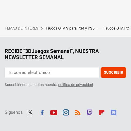
TEMAS DE INTERÉS
Trucos GTA V para PS4 y PS5
Trucos GTA PC
RECIBE "3DJuegos Semanal", NUESTRA
NEWSLETTER SEMANAL
SUSCRIBIR
Suscribiéndote aceptas nuestra
política de privacidad
Síguenos
Twit
Fac
Yout
Inst
RSS
Twit
Flip
Disc
ter
ebo
ube
agra
ch
boar
ord