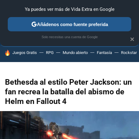
Ya puedes ver más de Vida Extra en Google
ANÁLISIS
GUÍAS Y TRUCOS
PC
SONY
NINTENDO
Añádenos como fuente preferida
Solo necesitas una cuenta de Google
×
HOY SE HABLA DE
Juegos Gratis
RPG
Mundo abierto
Fantasía
Rockstar
Bethesda al estilo Peter Jackson: un
fan recrea la batalla del abismo de
Helm en Fallout 4