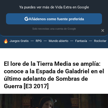
Ya puedes ver más de Vida Extra en Google
ANÁLISIS
GUÍAS Y TRUCOS
PC
SONY
NINTENDO
Añádenos como fuente preferida
Solo necesitas una cuenta de Google
×
HOY SE HABLA DE
Juegos Gratis
RPG
Mundo abierto
Fantasía
Rockstar
El lore de la Tierra Media se amplía:
conoce a la Espada de Galadriel en el
último adelanto de Sombras de
Guerra [E3 2017]