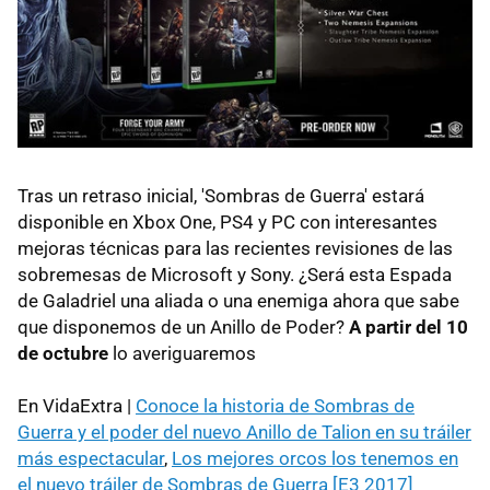
Tras un retraso inicial, 'Sombras de Guerra' estará
disponible en Xbox One, PS4 y PC con interesantes
mejoras técnicas para las recientes revisiones de las
sobremesas de Microsoft y Sony. ¿Será esta Espada
de Galadriel una aliada o una enemiga ahora que sabe
que disponemos de un Anillo de Poder?
A partir del 10
de octubre
lo averiguaremos
En VidaExtra |
Conoce la historia de Sombras de
Guerra y el poder del nuevo Anillo de Talion en su tráiler
más espectacular
,
Los mejores orcos los tenemos en
el nuevo tráiler de Sombras de Guerra [E3 2017]