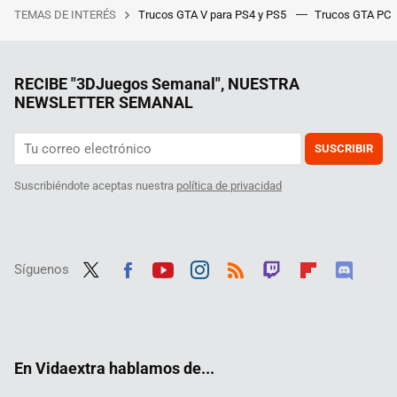
TEMAS DE INTERÉS
Trucos GTA V para PS4 y PS5
Trucos GTA PC
RECIBE "3DJuegos Semanal", NUESTRA
NEWSLETTER SEMANAL
SUSCRIBIR
Suscribiéndote aceptas nuestra
política de privacidad
Síguenos
Twit
Fac
Yout
Inst
RSS
Twit
Flip
Disc
ter
ebo
ube
agra
ch
boar
ord
ok
m
d
En Vidaextra hablamos de...