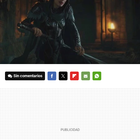
Sin comentarios
FACEBOOK
TWITTER
FLIPBOARD
E-
WHATSAPP
MAIL