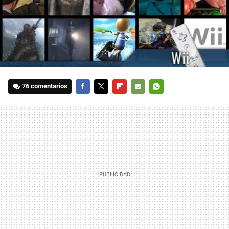
76 comentarios
FACEBOOK
TWITTER
FLIPBOARD
E-
WHATSAPP
MAIL