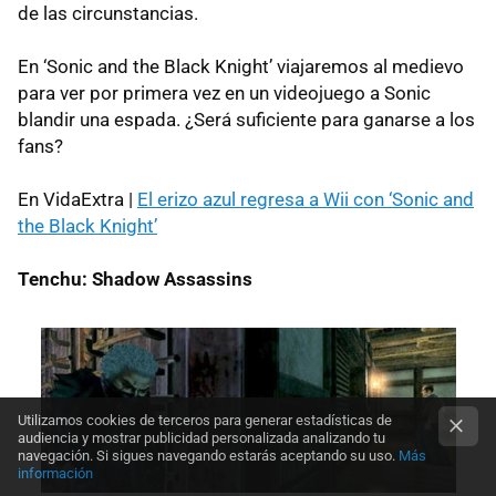
de las circunstancias.
En ‘Sonic and the Black Knight’ viajaremos al medievo
para ver por primera vez en un videojuego a Sonic
blandir una espada. ¿Será suficiente para ganarse a los
fans?
En VidaExtra |
El erizo azul regresa a Wii con ‘Sonic and
the Black Knight’
Tenchu: Shadow Assassins
Utilizamos cookies de terceros para generar estadísticas de
audiencia y mostrar publicidad personalizada analizando tu
navegación. Si sigues navegando estarás aceptando su uso.
Más
información