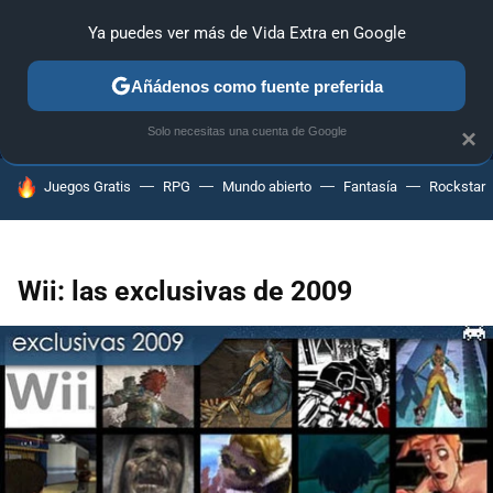
Ya puedes ver más de Vida Extra en Google
MENÚ
NUEVO
Añádenos como fuente preferida
ANÁLISIS
GUÍAS Y TRUCOS
PC
SONY
NINTENDO
Solo necesitas una cuenta de Google
×
HOY SE HABLA DE
Juegos Gratis
RPG
Mundo abierto
Fantasía
Rockstar
Wii: las exclusivas de 2009