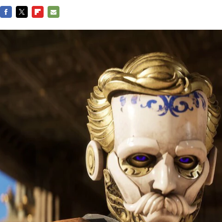
FACEBOOK
TWITTER
FLIPBOARD
E-
MAIL