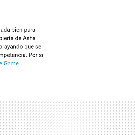
nada bien para
bierta de Asha
ubrayando que se
mpetencia. Por si
e Game