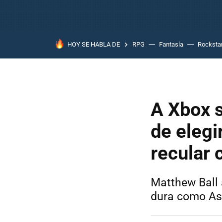
HOY SE HABLA DE
RPG
Fantasía
Rocksta
A Xbox s
de elegi
recular 
Matthew Ball 
dura como A