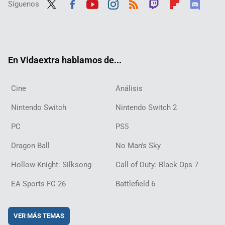
Síguenos
Twit
Fac
Yout
Inst
RSS
Twit
Flip
Disc
ter
ebo
ube
agra
ch
boar
ord
ok
m
d
En Vidaextra hablamos de...
Cine
Análisis
Nintendo Switch
Nintendo Switch 2
PC
PS5
Dragon Ball
No Man's Sky
Hollow Knight: Silksong
Call of Duty: Black Ops 7
EA Sports FC 26
Battlefield 6
VER MÁS TEMAS