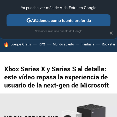
Ya puedes ver más de Vida Extra en Google
ANÁLISIS
GUÍAS Y TRUCOS
PC
SONY
NINTENDO
Añádenos como fuente preferida
Solo necesitas una cuenta de Google
×
HOY SE HABLA DE
Juegos Gratis
RPG
Mundo abierto
Fantasía
Rockstar
Xbox Series X y Series S al detalle:
este vídeo repasa la experiencia de
usuario de la next-gen de Microsoft