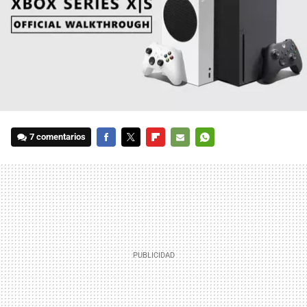
7 comentarios
FACEBOOK
TWITTER
FLIPBOARD
E-
WHATSAPP
MAIL