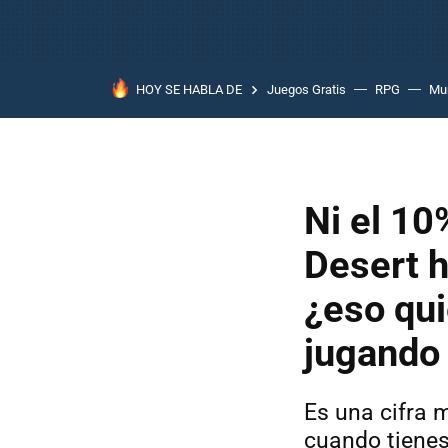
HOY SE HABLA DE
Juegos Gratis
RPG
Mun
Ni el 10
Desert h
¿eso qui
jugando
Es una cifra 
cuando tienes