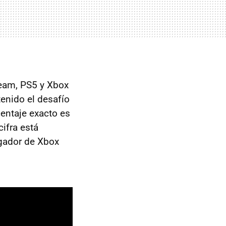
eam, PS5 y Xbox
enido el desafío
centaje exacto es
ifra está
ugador de Xbox