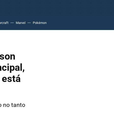
rcraft
Marvel
Pokémon
mson
cipal,
 está
o no tanto