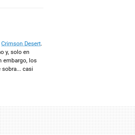
e
Crimson Desert
.
o y, solo en
n embargo, los
sobra... casi