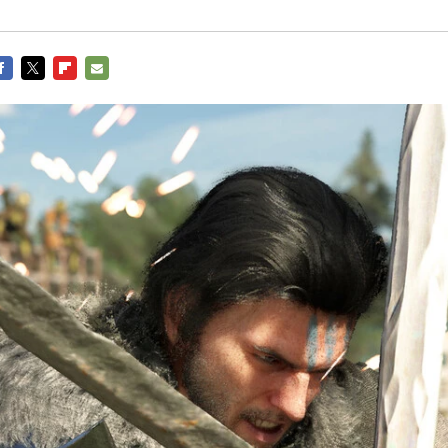
ACEBOOK
TWITTER
FLIPBOARD
E-
MAIL