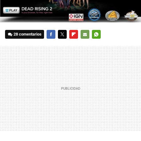
28 comentarios
FACEBOOK
TWITTER
FLIPBOARD
E-
WHATSAPP
MAIL