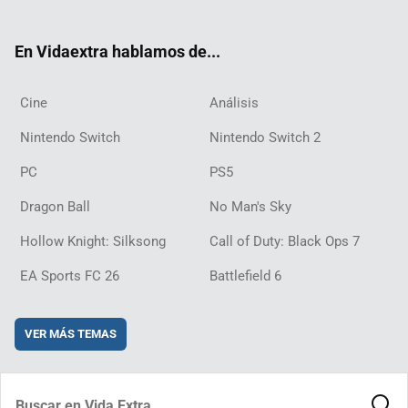
ter
ebo
ube
agra
ch
boar
ord
ok
m
d
En Vidaextra hablamos de...
Cine
Análisis
Nintendo Switch
Nintendo Switch 2
PC
PS5
Dragon Ball
No Man's Sky
Hollow Knight: Silksong
Call of Duty: Black Ops 7
EA Sports FC 26
Battlefield 6
VER MÁS TEMAS