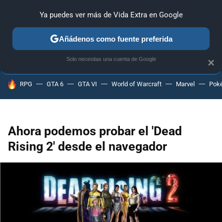
Ya puedes ver más de Vida Extra en Google
ANÁLISIS
GUÍAS Y TRUCOS
PC
SONY
NINTENDO
Añádenos como fuente preferida
Solo necesitas una cuenta de Google
×
HOY SE HABLA DE
RPG
GTA 6
GTA VI
World of Warcraft
Marvel
Pok
Ahora podemos probar el 'Dead
Rising 2' desde el navegador