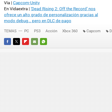
Vía |
Capcom-Unity
En Vidaextra |
‘Dead Rising 2: Off the Record’ nos
ofrece un alto grado de personalización gracias al
modo debug… pero en
DLC
de pago
TEMAS
PC
PS3
Acción
Xbox 360
Capcom
D
FACEBOOK
TWITTER
FLIPBOARD
E-
WHATSAPP
MAIL