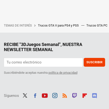
TEMAS DE INTERÉS
Trucos GTA V para PS4 y PS5
Trucos GTA PC
RECIBE "3DJuegos Semanal", NUESTRA
NEWSLETTER SEMANAL
SUSCRIBIR
Suscribiéndote aceptas nuestra
política de privacidad
Síguenos
Twit
Fac
Yout
Inst
RSS
Twit
Flip
Disc